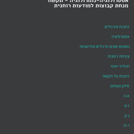
כתבות ותרגילים
אסטרולוגיה
נושאים שונים תרגילים ומדיטציות
צמיחה רוחנית
תהליכי שינוי
כתבות על תקשור
מילון מונחים
א-ה
ז-מ
נ-ק
ר-ת