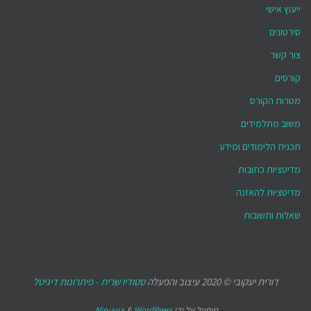
ייעוץ אישי
סירטונים
צור קשר
קורסים
מטרות הקורס
משוב מתלמידים
תכנית הלימודים ומידע
מדיטציות כתובות
מדיטציות להאזנה
שאלות ותשובות
דורית יעקובי © 2020 עיצוב והפעלה
סטודיו שרית - פיתרונות דיגיטל
מופעל על ידי
WordPress.
&
Nirvana