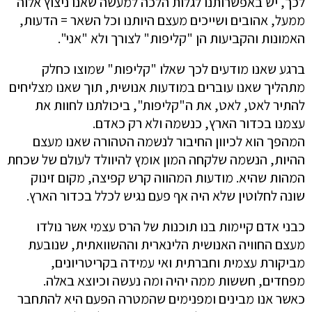
לכך, יש באפשרותנו לגלות הלכה למעשה שאנו ניצוץ אלוה
ממעל, אהובים ושייכים מעצם היותנו וכל השאר = הדעות,
האמונות והקביעות הן "קליפות" לצורך ולא "אני".
ברגע שאנו מודעים לכך שאלו "קליפות" שמוצו כחלק
מתהליך שאנו עוברים במודעות אנושית, תוך שאנו מצליחים
להתיר לאט, לאט, את ה"קליפות", ביכולתנו לחוות את
עצמנו בכדור הארץ, כנשמה ולא רק כאדם.
המהפך הוא לכיוון החיבור לנשמה הטהורה שאנו מעצם
ההיות, הנשמה שלקחה המון אומץ להיוולד לעולם של שכחת
המהות שהיא. מודעות המהווה קרש קפיצה, מקום זינוק
שונה לחלוטין שלא היה אף פעם נגיש לכלל בכדור הארץ.
כבני אדם קיימות בנו תוכנות של הרס עצמי אשר נולדו
מעצם החוויה האנושית הלינארית וההשוואתית, שנובעת
מביקורת עצמית וחברתית ואי עמידה בקריטריונים,
מפחדים, חששות ממה יהיה ומה נעשה וכיוצא באלה.
כאשר אנו מבינים ומפנימים שהמטרה הפעם היא להתחבר