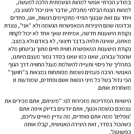
במודע הכרתי אנושי למהות הנשמתית הלכה למעשה,
למהות הנצח הבלתי מתכלה, שדבר אינו יכול לפגוע בו,
ויחד עם זאת שבגוף הפיזי מתקיימים רגשות, אגו, פחדים
וכדומה שהם היצירות המאפשרות הגשמה ולא "אני", נוצרת
נקודת הישענות חדשה, אמיתית שאף אחד לא יכול לקחת
מאתנו, שאינה תלויה בדבר חיצוני, לא באדם ולא במצב.
נקודת הישענות המאפשרת חווית חיים מתוך וביטחון מלא
שהכול עבורנו, שאנו כמו שאנו בסדר גמור מעצם היותנו,
בתהליך של ניסוי ותעייה להשלמת מעגל החוויה דרך הגוף
האנושי. הרבה פעמים נשמות מפותחות נמצאות ב"חושך"
הכי גדול בשל כל מיני רגשות אשם ופחדים, שמודעות זו
משחררת אותם.
הישויות המדריכות מזכירות לנו: "מיציתם, אתם מכירים את
עצמכם כנשמה וכגוף, אתם יודעים בדיוק איפה אתם
'נופלים' ממה אתם פוחדים, מה עדיין מאיים עליכם,
כשהכול בסדר, זאת היצירה האנושית, קבלו אותה
כפשוטה".