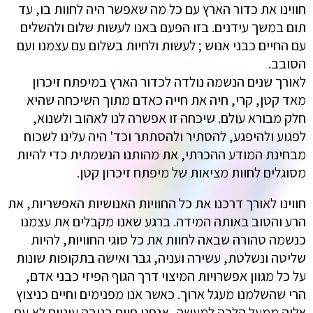
חווינו את כדור הארץ עם כל מה שאפשר היה לחוות בו, עד
תום במשך עידנים. בזו הפעם באנו לעשות שלום ולהשלים
עם החיים כבני אנוש ; לעשות ולחיות בשלום עם עצמנו ועם
הסובב.
לאורך שנים הנשמה נולדה לכדור הארץ במיפתח זיכרון
מאד קטן, קרי, חיה את חייה כאדם מתוך השיכחה שהיא
חלק מבורא עולם. שיכחה זו אפשרה לנו לאהוב ולשנוא,
לפגוע ולהיפגע, להסתיר ולהסתתר וכד' היה עלינו לשכוח
מבחינת המודע ההכרתי, את מהותנו הנשמתית כדי להיות
מסוגלים לחוות מציאות של מיפתח זיכרון קטן.
חווינו לאורך דרכנו את כל החוויות האנושיות האפשריות, את
הרע והטוב באותה המידה. ברגע שאנו מקבלים את עצמנו
כנשמה טהורה שבאה לחוות את כל סוגי החוויות, להיות
שליטה ונשלטת, עשירה ועניה, גבר ואישה בתקופות שונות
על כל מגוון אפשרויות המיצוי דרך הגוף הפיזי כבני אדם,
הרי שהשלמנו מעגל ארוך. כאשר אנו מפנימים וחיים כניצוץ
אלוה ממעל הלכה למעשה, אנחנו חיים בגובה עיניים לא עם