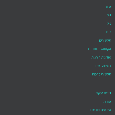
א-ה
ז-מ
נ-ק
ר-ת
תקשורים
אקטואליה ותחזיות
מודעות רוחנית
צמיחה ושינוי
תקשורי ברכות
דורית יעקובי
אודות
אירועים וחדשות