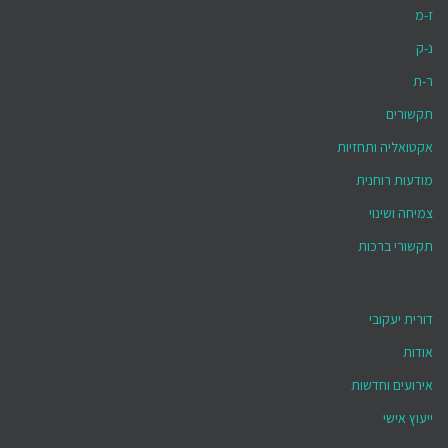
ז-מ
נ-ק
ר-ת
תקשורים
אקטואליה ותחזיות
מודעות רוחנית
צמיחה ושינוי
תקשורי ברכות
דורית יעקובי
אודות
אירועים וחדשות
ייעוץ אישי