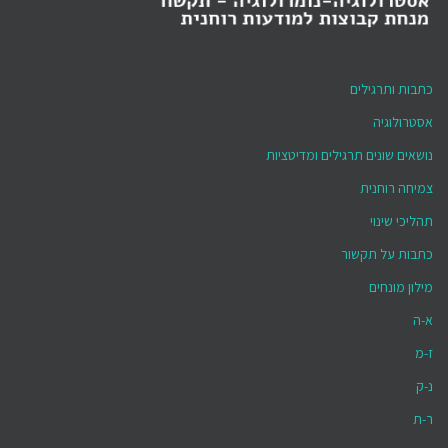
כתבות ותרגילים
אסטרולוגיה
נושאים שונים תרגילים ומדיטציות
צמיחה רוחנית
תהליכי שינוי
כתבות על תקשור
מילון מונחים
א-ה
ז-מ
נ-ק
ר-ת