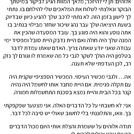
אלוהים: תן לי להיזכר; מלאך המוות הגיע לביקור במיטתך
הבוקר ונאלצתי לשלוח את המלאכים שלי להילחם בו. נתתי
לך לישון בזמן הזה. לא נתתי לרכב שלך להניע כיוון שבדיוק
בשעת היציאה שלך עבר נהג שיכור שחזר מבילוי בנתיב בו
אתה נוסע והוא היה פוגע בך. עובד המסעדה שהכין את
המנה שלך היה חולה ואם היית נדבק היית סובל ומפסיד ימי
עבודה שאני יודע שאתה צריך. האדם שאתו עמדת לדבר
בטלפון היה הולך לשקר לגבי כל מה שאמרת לו וגורם לך נזק
רב, לכן העדפתי שלא תענה.
אה… ולגבי מכשיר העיסוי. המכשיר הספציפי שקנית היה
עם תקלה פנימית. אם היית מחבר אותו לחשמל היה נהיה
קצר בכל הבית והיית נמצא בסכנת התחשמלות חמורה.
אני: לא חשבתי על כל הדברים האלה. אני מצטער שפקפקתי
בך. וואו, והתלוננתי בלי לחשוב שאולי יש סיבה לכל דבר.
תודה אלוהים על ששמרת והצלת אותי היום מכול הדברים