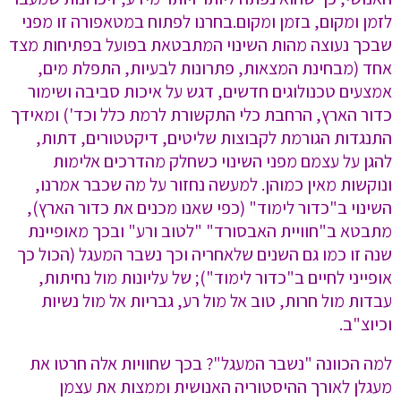
לזמן ומקום, בזמן ומקום.בחרנו לפתוח במטאפורה זו מפני
שבכך נעוצה מהות השינוי המתבטאת בפועל בפתיחות מצד
אחד (מבחינת המצאות, פתרונות לבעיות, התפלת מים,
אמצעים טכנולוגים חדשים, דגש על איכות סביבה ושימור
כדור הארץ, הרחבת כלי התקשורת לרמת כלל וכד') ומאידך
התנגדות הגורמת לקבוצות שליטים, דיקטטורים, דתות,
להגן על עצמם מפני השינוי כשחלק מהדרכים אלימות
ונוקשות מאין כמוהן. למעשה נחזור על מה שכבר אמרנו,
השינוי ב"כדור לימוד" (כפי שאנו מכנים את כדור הארץ),
מתבטא ב"חוויית האבסורד" "לטוב ורע" ובכך מאופיינת
שנה זו כמו גם השנים שלאחריה וכך נשבר המעגל (הכול כך
אופייני לחיים ב"כדור לימוד"); של עליונות מול נחיתות,
עבדות מול חרות, טוב אל מול רע, גבריות אל מול נשיות
וכיוצ"ב.
למה הכוונה "נשבר המעגל"? בכך שחוויות אלה חרטו את
מעגלן לאורך ההיסטוריה האנושית וממצות את עצמן