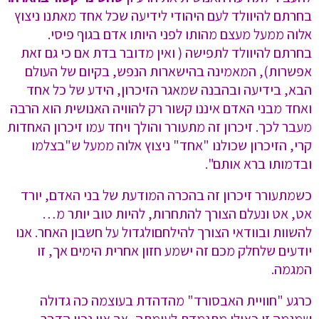
בחרתם להיוולד לעם היהודי לידיעה שכל אחד מאתנו ניצוץ
אלוה ממעל מעצם מהותו לפני היותו אדם בגוף פיסי.
בחרתם להיוולד לתפישה ( ואין מדובר בדת אם כי גם זאת
אפשרות), המאמינה בהישארות הנפש, בקיום של העולם
הבא, בידיעה ובהבנה שמאגר הזיכרון, הידע של כל אחד
ואחד מבני האדם איננו קשור רק להוויה האנושית הוא הרבה
מעבר לכך. זיכרון זה מתעורר והולך ויחד עמו זיכרון האחדות
קרי, הזיכרון שכולנו "אחד" ניצוץ אלוה ממעל ש"בצלמו
ובדמותו ברא אותם".
כשמתעורר זיכרון זה בהכרה המודעת של בני האדם, יורד
אט, אט ונעלם הצורך להתחרות, להיות טוב יותר מ…
להשוות ובוודאי הצורך להילחםולגדול על חשבון האחר. אנו
יודעים שלחלק מכם זה ישמע חזון אחרית הימים אך, זו
המגמה.
כרגע "חוויית האבסורד" מהדהדת בעוצמה כה גדולה