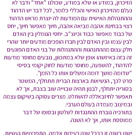
הזיכרון, במודע או שלא במודע, שכולנו "אחד" ודבר לא
נעלם מהזיכרון האישי והכללי כלומר, לכל דבר יש הדהוד
וההתנהלות האישית עם המודעות לה יוצרת מראש הדהוד
רצוי בבחינת אהבה מביאה אהבה, חיוך מאפשר חיוך, יחס
של כבוד מאפשר כבוד וכיוצ"ב. יחסי הגומלין בין האדם
לבין עצמו ובין האדם לבין חברו הופכים מודעים יותר שהרי
חלק עצום מההתנהגות וההתנהלות של בני האדם הפוגעים
זה בזה באיזשהו אופן שלא במתכוון, נובעים מחוסר מודעות
להדהוד, להשפעה, מחוסר מודעות לחוק יקומי בסיסי
"שדומה מושך דומה ומשלים אותו כל הזמן".
פרט לכך, הנשיאות בארצות הברית תתחלף, המשטר
בסוריה יתחלף, לבנון תהיה שבוייה שוב בצבת, אך לא
תאפשר לחיזבאללה להשתלט. מצרים עסוקה בשיקום עצמה
ובמיצוב מעמדה בעולם הערבי.
בתורכיה גוברת ההתנגדות לשלטון ובסופו של דבר
ממוססת אותו, אך לא השנה.
ישנן בשנה זו כבכל שנה רעידות אדמה, התפרצויות געשיות,