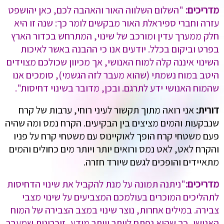
מדריכים:
"השלום השלווה האור והאהבה לכם, כאן יהושפט
עזרה וחברי ספיראלת האור מבקשים לומר כך: שנה זו היא
חלק ממערך עדין ומורכב של שינוי, המתרחש בכדור הארץ
בפרט וביקום בכלל. יודעים אנו כי ההבנה באשר לאיכות
השינוי איננה קלה למוח האנושי, אך מכיוון שכולכם מצוידים
היטב במוח נשמתי (שהוא מעבר לזה הגשמי), סומכים אנו
שהמוח האנושי ידע לתרגם. ובכן, מדובר בשינוי דחיסות".
דורית:
אני רואה מתוך תקשור לעיני רוחי, ערבות של קרח
שנבקעות והמים מציצים בין הבקיעים. הקרח נמס ומה שהיה
פעם משטחי קרח הופך לאוקיינוס עם משטחי קרח על פניו
והקרח לאט, לאט נמס ורואים יותר ויותר מים כחולים והמים
מתאיידים והופכים לגשם שיורד חזרה.
מדריכים:
"ניתנה תמונה על מנת להקביל את שינוי הדחיסות
לתהליכים המוכרים בעולמכם המצביעים על שינוי מצבי
צבירה. במילים אחרות, נוצר שינוי במצב הצבירה של המוח
האנושי, כך שהוא נפתח ליותר ויותר מידע, זיכרונות שמעבר