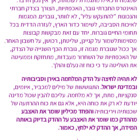
שמגמה זו כאילו מתגמדת לעומתה, אך אין נכון הדבר.
האינטרס החברתי גובר, האכפתיות, הצורך בצדק חברתי
והנכונות "להתעקש עליו", לא לוותר, גוברים. המגמות
לאיכות הסביבה, לשימור כדור הארץ, לעזרה הדדית בכל
תחומי החיים גוברות. יחד עם זאת מבקשות קבוצות
מסוימותלשמור על קניינן, שליטתן, רכושן, על חשבון האחר.
אך ככול שגוברת מגמה זו, גוברת הכף השנייה של הצדק,
של האכפתיות של השחרור מעבדות, מתחזקת וממעיטה
את השליטה עד כי כוח זה נעלם והולך.
לא תהיה לחיצה על הדק המלחמה באירן וסביבותיה
ובמדינת ישראל.
התגוששות של מילים למכביר, איומים,
סנקציות, מתח, אך לא מלחמה. עליכם להבין שכול מדינה
יודעת לא רק את כוחה היא, אלא גם את כוח ההרתעה של
שכנותיה ויריבותיה
והפחד מכיליון שומר את האצבע
מההדק כמו שומר את האצבע על ההדק בדיוק באותה
המידה, אך ההדק לא ילחץ, כאמור.