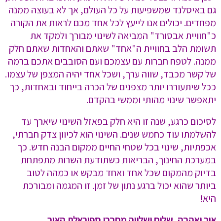
גם באיסלנד שמשפיעות על כל העולם, אך לא בעוצה ממנה
מפחדים. יכולים אנו לייעץ לכל אחד מכם לראות את הקורה
כ"חוויית אבסורד" המביאה לשינוי מבורך ולמקד את
תשומת הלב בחוויית ה"אחד" שאתם והאחדות שאתם חלק
ממנה. לטפח חברות עם עצמכם ועם הסובבים אתכם ברמה
של קשר מכבד, שווה ערך, ושכל אחד יהיה המצפן של עצמו.
ככל שיתעוררו יותר מצפנים של הכרה בייחוד ובאחדות, כך
יתאפשר שינוי מהותי וממשי בהקדם.
לסיכום כרגע, שנה זו היא חלק בפאזל השינוי שיארך עד
להשלמתו עוד כחמש שנים. השינוי הוא לכיוון צדק חברתי,
אכפתיות, שינוי בכל שטחי החיים ממקום הבנה חדש. כך
במערכת החינוך, הבריאות כשתודעת השרות מתפתחת
בדיוק מהמקום שכל אחד ואחד מבקש או כמהה לטוב
ביותר שהוא יכול ברגע נתון של זמן. זו המגמה ומבורכת
היא!
אור ואהבה, שלום ושלווה מחברי ספיראלת האור.