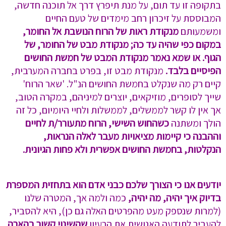
בתקופה זו עד תום, על מנת תיפרץ דרך אל תוכנה חדשה,
המבוססת על זיכרון רחב מימדים של טעם החיים
ומשמעותם
מנקודת ראות של הרוח הנושבת אל החומר,
במקום כפי שהיה עד כה; מנקודת מבט של החומר, של
הגוף. או שמא נאמר מנקודת המבט של חמשת החושים
הפיסיים בלבד.
מנקודת מבט זו, בפרט בחברה המערבית,
קיים רק מה שנקלט בחמשת החושים הנ"ל. 'שאר הרוח'
שייך לסופרים, מוזיקאים, יוצרים למיניהם, במקרה הטוב,
אך אין לו קשר לממשלים, לממשלות ולחיי היומיום, כל זה
הולך ומשתנה
כשהחוש השישי, הרוח מתעורר/ת לחיים
וההבנה כי קיימות מציאויות מעבר לאלה הנראות,
הנקלטות, בחמשת החושים אפשרית ולא פחות הגיונית.
יודעים אנו כי הצורך שלכם כבני אדם הוא בתחזית המספרת
בדיוק איך יהיה, מה יהיה,
כמה ולמה אך, המטרה שלנו
(למרות שנספק מעט מהפרטים האלה גם כן), היא להסביר,
להעביר לתודעה האנושית את הרעיון
שהשינוי קשור בהארה.