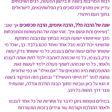
רבות המריבות בשנה זו בלשון המעטה, רבים הוויכוחים.
עדיין אין פתרון לסכסוכים בין הפלשתינאים, לישראלים
בתוך העם היהודי.
שנה של הרבה מלל, הרבה איומים, הרבה סכסוכים
אך שוב:
"נשיאים ורוח וגשם אין". זוהי שנה של התעשתות והתפכחות
מכך שאיזושהי ישועה תבוא מבחוץ עם הבנה מחוזקת
שהשינוי יכול לבוא מכל אחד ואחד מכם בלבד. כך, שכל מי
ששוחר שלום יעשה שלום בעצמו, כל מי ששוחר צדק יעשה
צדק בעצמו, כל מי שכמהה לאהבה ילמד לתת אותה לעצמו
ולאחר, כל מי שכמהה לשתף פעולה ילמד לעשות זאת.
ההתפכחות היא מתנאים של "אם ואילו" או כפי שדורית
נוהגת לומר "לו הייתי רוטשילד" ובמובן הזה המיקוד בשנה
זו הוא על כאן ועכשיו מתוך הבנה הולכת וגדלה, שהעתיד
נוצר דרך ההווה כל רגע.
במילים נוספות ניתן לדבר על אחריות של כל אחד לעצמו
ולאחר ההולכת וקורמת עור וגידים בזכות התעוררות