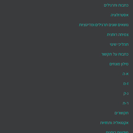
כתבות ותרגילים
אסטרולוגיה
נושאים שונים תרגילים ומדיטציות
צמיחה רוחנית
תהליכי שינוי
כתבות על תקשור
מילון מונחים
א-ה
ז-מ
נ-ק
ר-ת
תקשורים
אקטואליה ותחזיות
מודעות רוחנית