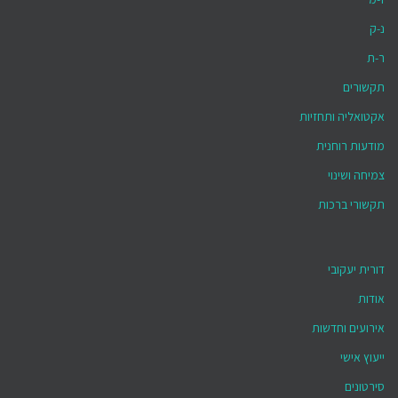
נ-ק
ר-ת
תקשורים
אקטואליה ותחזיות
מודעות רוחנית
צמיחה ושינוי
תקשורי ברכות
דורית יעקובי
אודות
אירועים וחדשות
ייעוץ אישי
סירטונים