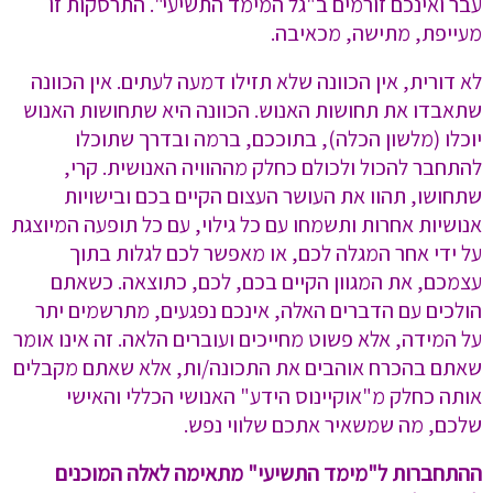
עבר ואינכם זורמים ב"גל המימד התשיעי". התרסקות זו
מעייפת, מתישה, מכאיבה.
לא דורית, אין הכוונה שלא תזילו דמעה לעתים. אין הכוונה
שתאבדו את תחושות האנוש. הכוונה היא שתחושות האנוש
יוכלו (מלשון הכלה), בתוככם, ברמה ובדרך שתוכלו
להתחבר להכול ולכולם כחלק מההוויה האנושית. קרי,
שתחושו, תהוו את העושר העצום הקיים בכם ובישויות
אנושיות אחרות ותשמחו עם כל גילוי, עם כל תופעה המיוצגת
על ידי אחר המגלה לכם, או מאפשר לכם לגלות בתוך
עצמכם, את המגוון הקיים בכם, לכם, כתוצאה. כשאתם
הולכים עם הדברים האלה, אינכם נפגעים, מתרשמים יתר
על המידה, אלא פשוט מחייכים ועוברים הלאה. זה אינו אומר
שאתם בהכרח אוהבים את התכונה/ות, אלא שאתם מקבלים
אותה כחלק מ"אוקיינוס הידע" האנושי הכללי והאישי
שלכם, מה שמשאיר אתכם שלווי נפש.
ההתחברות ל"מימד התשיעי" מתאימה לאלה המוכנים