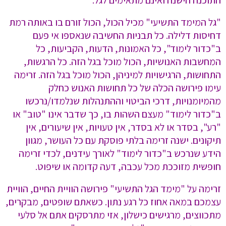
התוכנה הישנה ואינם מתאימים לגל.
"גל המימד התשיעי" מכיל הכול, הכול זורם בו באותה רמת
דחיסות דלילה. כל תבניות החשיבה שנאספו אי פעם
ב"כדור לימוד", כל האמונות, הדעות, הקביעות, כל
המחשבות האנושיות, הכול מוכל בגל הזה. כל הרגשות,
התחושות, הרגישויות למיניהן, הכול מוכל בגל הזה. זרימה
עימו פירושה הכלה של כל תחושות האנוש כחלק
מהמיומנויות, דרכי הביטוי וההתנהלות שנלמדו/נרכשו
ב"כדור לימוד" מעצם השהות בו, כך שדבר אינו "טוב" או
"רע", בסדר או לא בסדר, אין טעויות, אין שיעורים, אין
תיקונים. ישנה זרימה בלתי פוסקת עם כל העושר, מגוון
הידע שנרכש ב"כדור לימוד" לאורך עידנים, לכדי זרימה
חופשית מזוככת מכל עכבה, דעה קדומה או שיפוט.
זרימה על "מימד הגל התשיעי" פירושה הוויית החיים, הוויית
עצמכם במאה אחוז כל רגע נתון. כשאתם שופטים, מבקרים,
מתכווצים, מרגישים כישלון, אזי מתרסקים אתם אל סלעי