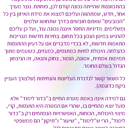
בהתכווננות שהייתה נכונה קודם לכן, פוחתת. נוצר מערך
אחר, חדש, שמתהווה ועליכם למצוא את מידת האיזון בין כל
"הכובעים" שאתם חובשים בדרך שתחושו שלמים
ומשלימים. מדיניות החסר איננה נכונה עוד, ועל כן עליכם
להרגיש במינון הנכון בכל תחום. בחירות חדשות מצריכות
התאמות חדשות, לא בכדי מדברים אנו על רעיון ההתנסות
כהצלחה. היכולת לחיות כמתנסים, כמעזים, כטועמים מתוך
תמימות אמתית, אמונה, הומור, צחוק והנאה, זה הניצחון
הגדול בעולם החומר.
כל השאר קשור לנדנדת העליונות והנחיתות (שלצורך העניין
ניקח כדוגמה).
גם למידה אינה באמת מטרת החיים ב"כדור לימוד" אלא
פועל יוצא מהחיים בו, שהרי אם המטרה היא התנסות, קרי,
מיצוי היכולות, הכוחות, האפשרויות הנפתחים רק ב"כדור
לימוד", הרי ש"לימוד", "שיעור" ו"תיקון" הם ממשפטי