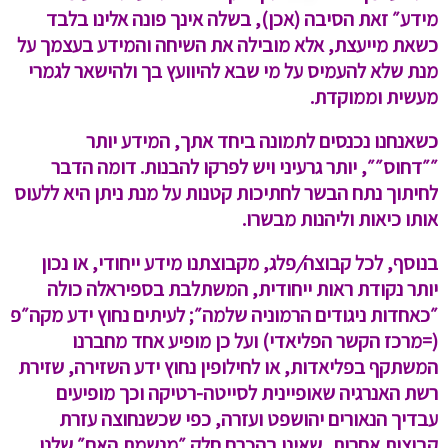
מידע״ זאת הסיבה (אכן), בשלה אינך פונה אלינו בלבד
כשאת מייעצת, אלא מובילה את השיחה והמידע בעצמך על
מנת שלא להעמיס על מי שבא להיוועץ בך ולהישאר לגמרי
מעשית וממוקדת.
כשאנחנו נכנסים לתמונה ביחד אתך, המידע יותר
״״דחוס״״, יותר גרעיני ויש לפרקו להבנות. דומה הדבר
לחיתוך נתח הבשר לחתיכות קטנות על מנת ניתן היא ללעוס
אותו כיאות וליהנות מבשרו.
בנוסף, לכל קבוצה
/
פלג, מקבוצתנו מידע ייחודי, או נכון
יותר נקודת ראות ייחודית, המשתלבת בספיראלה כולה
״כאחדות ניגודים הרמוניה שלמה״; לעיתים נחוץ ידע מקה״פ
(=מרכז הקשר הפליאדי) ועל כן מופיע אחד מחברנו
המשתקף בפליאדות, או לחילופין נחוץ ידע השזירה, שזירת
רשת האנרגיה שאופיינית לסייטה-רטיקה וכך מופיעים
עבדיך הנאורים יהושפט ועזרה, כפי שכשנחוצה עזרת
קבוצות אחרות, שאינן בהכרח חלק ״מנשמת האם״ שלנו