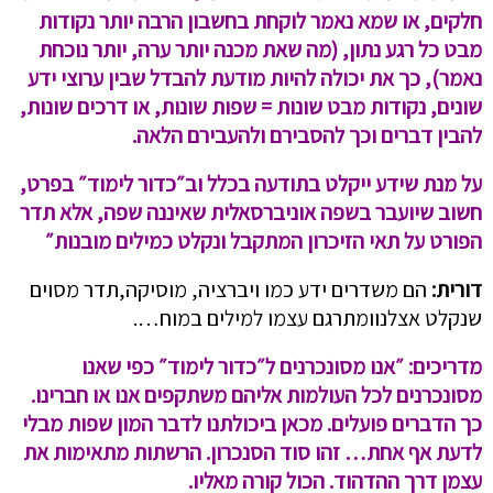
חלקים, או שמא נאמר לוקחת בחשבון הרבה יותר נקודות
מבט כל רגע נתון, (מה שאת מכנה יותר ערה, יותר נוכחת
נאמר), כך את יכולה להיות מודעת להבדל שבין ערוצי ידע
שונים, נקודות מבט שונות = שפות שונות, או דרכים שונות,
להבין דברים וכך להסבירם ולהעבירם הלאה.
על מנת שידע ייקלט בתודעה בכלל וב״כדור לימוד״ בפרט,
חשוב שיועבר בשפה אוניברסאלית שאיננה שפה, אלא תדר
הפורט על תאי הזיכרון המתקבל ונקלט כמילים מובנות״
דורית:
הם משדרים ידע כמו ויברציה, מוסיקה,תדר מסוים
שנקלט אצלנוומתרגם עצמו למילים במוח….
מדריכים:
״אנו מסונכרנים ל״כדור לימוד״ כפי שאנו
מסונכרנים לכל העולמות אליהם משתקפים אנו או חברינו.
כך הדברים פועלים. מכאן ביכולתנו לדבר המון שפות מבלי
לדעת אף אחת… זהו סוד הסנכרון. הרשתות מתאימות את
עצמן דרך ההדהוד. הכול קורה מאליו.