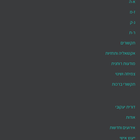
א-ה
ז-מ
נ-ק
ר-ת
תקשורים
אקטואליה ותחזיות
מודעות רוחנית
צמיחה ושינוי
תקשורי ברכות
דורית יעקובי
אודות
אירועים וחדשות
ייעוץ אישי