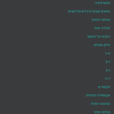
אסטרולוגיה
נושאים שונים תרגילים ומדיטציות
צמיחה רוחנית
תהליכי שינוי
כתבות על תקשור
מילון מונחים
א-ה
ז-מ
נ-ק
ר-ת
תקשורים
אקטואליה ותחזיות
מודעות רוחנית
צמיחה ושינוי