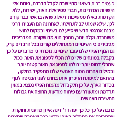
פעמים רבות
כשאני מתיישבת לקבל הדרכה, פונות אלי
הישויות המדריכות, חברי ספיראלת האור, ישירות, ללא
הקדמות כאילו ממשיכות דיאלוג שהיה בראשי כבר קודם
לכן, שלא שמתי לב לתחילתו. לאחרונה הם העבירו דרכי
מבנה אנרגטי חדש שיסייע לנו בשינוי ובמקום לחוש
משוחררת וקלה יותר, ההפך הוא מה שקורה. המדריכים
מסבירים כי השינויים המתחוללים קורים בכל הרבדים קרי,
גם הגוף הפיזי שלנו עובר שינויים. נזכרתי כי מדברים על כך
בקבלה במונחים של יכולת הכלי לספוג את האור. ככול
שהכלי דחוס יותר יכולתו לספוג את האור קטנה יותר
ובמילים אחרות המוח האנושי שלנו מתפקיד בחלקו,
בהתאם למיפתח הזיכרון אותו בחרנו לפני הכניסה לגוף
בכדור הארץ. על כן חלק גדול מהמוח הפיזי נמצא במעין
תרדמת ומתעורר עם פיתוח מודעות החוצה את גבולות
החשיבה האנושית.
כתבה על כך כל כך יפה דר' דינה אייזן מדענית וחוקרת
שהסבירה את התהליך באופן מדעי בכך שאמרה שנוצרות