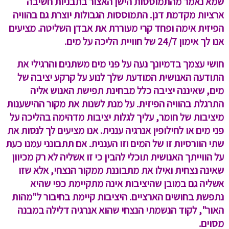
שמא נאמר מהתמוססות הישן האצור בתבניות חשיבה
ארציות מקדמת דנן. התמוססות הגבולות יוצרת גם בהוויה
הפיזית אימה ופחד קרי מעוררת את אבדן השליטה. מציעים
אנו לך אימון 24/7 של חוויית הליכה על מים.
חושי עצמך בדמיונך נעה על פני מים משתנים והרגילי את
התודעה האנושית המודעת שלך לנוע על קרקע יציבה של
מים, שאיננה יציבה כלל מבחינת תפישת האנוש אליה
התרגלת בהוויה הפיזית. על מנת לשנות את מקור ההישענות
מיציבות של חומר, עליך לגלות יציבות מדהימה בהליכה על
פני מים או לחילופין אנרגיה עננית. אנו מציעים לך לנסות את
שתי הוורסיות זו של המים וזו העננית. אם תתבונני עמנו כעת
על הווייתך האנושית תוכלי להבין כי זו אשליה לא רק מכיוון
שאינה נצחית ואילו את מתבוננת ממקור הנצחי, אלא שזו
אשליה גם במובן שהיציבות אינה מתקיימת כפי שהיא
נתפשת בחושים הארציים. היציבות קיימת בחיבור ל"מהות
האור", לקוד הנשמתי הנצחי שהוא אנרגיה דלילה במבנה
מסוים.