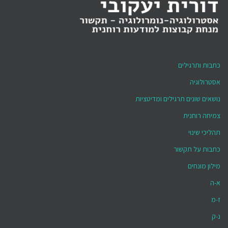
כתבות ותרגילים
אסטרולוגיה
נושאים שונים תרגילים ומדיטציות
צמיחה רוחנית
תהליכי שינוי
כתבות על תקשור
מילון מונחים
א-ה
ז-מ
נ-ק