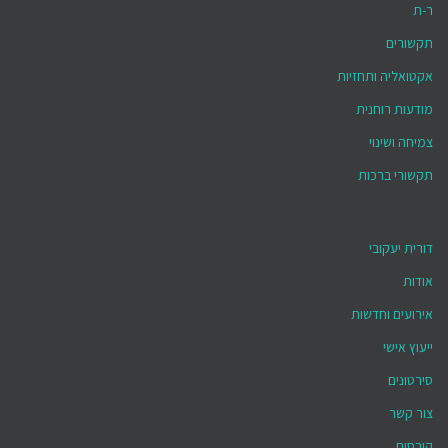
ר-ת
תקשורים
אקטואליה ותחזיות
מודעות רוחנית
צמיחה ושינוי
תקשורי ברכות
דורית יעקובי
אודות
אירועים וחדשות
ייעוץ אישי
סירטונים
צור קשר
קורסים