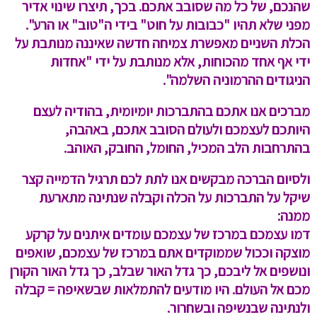
שהנכם, של כל מה שסובב אתכם. בכך, תיצרו שינוי אדיר
מפני שלא תהיו "כבובות על חוט" בידי ה"טוב" או הרע".
הכלת השניים מאפשרת צמיחה חדשה שאיננה מנותבת על
ידי אף אחד מהכוחות, אלא מנותבת על ידי "אחדות
הניגודים ההרמוניה השלמה".
מברכים אנו אתכם בהתברכות יומיומית, בהודיה לעצם
היותכם לעצמכם ולעולם הסובב אתכם, באהבה,
בהתרחבות הלב המכיל, החומל, החובק, האוהב.
ולסיום הברכה מבקשים אנו לתת לכם תרגיל הדמייה קצר
שיקל על התברכות על הכלה וקבלה שנתינה מתארעת
ממנה:
דמו עצמכם במרכז של עצמכם עומדים איתנים על קרקע
מוצקה וככול שממוקדים אתם במרכז של עצמכם, שואפים
ונושפים אל ליבכם, כך גדל האור שבלב, כך גדל האור הקורן
מכם אל העולם. היו מודעים להתמלאות שבשאיפה = קבלה
ולנתינה שבנשיפה ובשחרור.