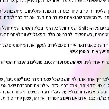
 שאשים לב שגם למישהו אחר יש חלק בעניין… רק אז הבנתי 
ליטה וחוסר ביטחון כאחד, דוגמת השתלטות, ומחשבות כ"אני 
אותנו על המשמר שתוצאתם סגירת התודעה. את זה כבר למדתי ל
קיבלתי תקשור מאוד מעניין שבו המדריכים מדברים על ה- Shift שמתחולל כל
וצמתית, כשתפקידי לחבר את חלקי הפאזל ולעזור לאחרים לעשו
השנים אני רואה איך הם מצליחים לעקוף את המחסומים של ה
יעץ איתי באופן אישי.
ות אחד לשני ושיהושפט ועזרה אינם פועלים בהעברת המידע כ
דריך אחד אתה לא חושב שכל שאר המדריכים "שומעים", שבעצם
 מצוי יחד איתם, אבל כבני אדם יש לנו את ההפרדה שאם אני
ובסיטואציה הזו גם לא עולה על הדעת שכשאני מספרת את הסוד
ר/ה. כבני אדם אנו חיים בהפרדה. אז זהו, שאין יותר סודות