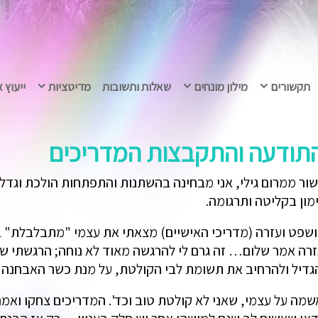
תקשורים
מילון מונחים
שאלות ותשובות
מדיטציות
ייעוץ 
התודעה והתקבצות המדריכים
עברת מידע בתקשור ממרום גילי, אני מבחינה בהשתנות והתפתחות הולכת
ון בקליטה ותרגומה.
ושפט ועזרה (מדריכי האישיים) מצאתי את עצמי "מתבלבלת" בי
רה אמר שלום… זה גרם לי להרגשה מאוד לא נוחה; הרגשתי שה
גדיל ולהרחיב את תשומת לבי הקולטת, על מנת כשר האבחנה של
מה על עצמי, שאני לא קולטת טוב וכד'. המדריכים צחקו ואמ