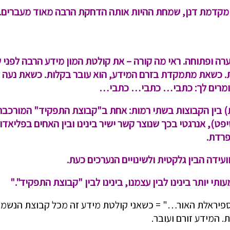
מקדמת דנן, שמחת ההיות אותה הדחקת הרבה מאוד מעברים. 
רה ופתוחה. ראי מה קורה – את קולטת המון מידע הרבה לפני
. כשאת מתמקדת בזרם המידע, הוא עובר בקלות. כשאת נעה ב
 אומרים לך: כתבי… כתבי… כתבי…
בין הקבוצות בשתי רמות: אחת ב"קבוצת התפקיד" המורכבת מ"
פט), אנרגטי בכך שנוצר קשר ישיר בינינו ובין האחים בפליאד
פרדת.
עידה הבין גלקטית ולשינויים הנערכים כעת.
תי יותר בינינו לבין עצמנו, בינינו לבין "קבוצת התפקיד"."
פיראלת האור…" = כשאני קולטת מידע זה מכל קבוצת הנשמות
 המידע זורם ועובר.