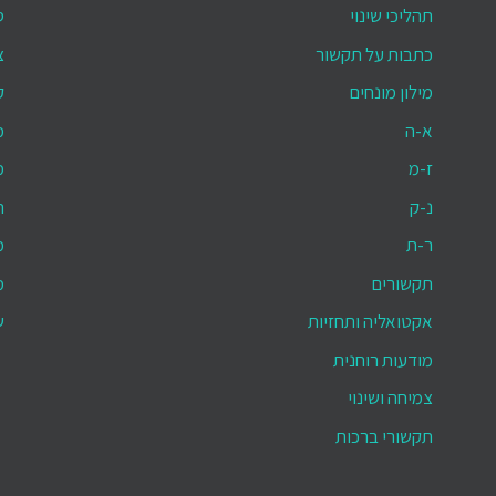
תהליכי שינוי
ס
כתבות על תקשור
צ
מילון מונחים
ק
א-ה
מ
ז-מ
מ
נ-ק
ת
ר-ת
מ
תקשורים
מ
אקטואליה ותחזיות
ש
מודעות רוחנית
צמיחה ושינוי
תקשורי ברכות