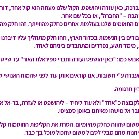
רכה, כאן עזרה ויהושפט. הקול שלנו מעתה הוא קול אחד, דורית
הבת – "החברה", או בכל שם אחר.
 התאומים שלנו בעולמות אחרים כחלק מהווייתך. זהו חלק מה
רים בין הנשמות בכדור הארץ, וזהו חלק מתהליך עליו דיברנו
 מימד תשע, נפרדים ומתחברים ביניהם לאחד.
אנוש כמו: "כאן יהושפט ועזרה וחברי ספיראלת האור" עד שיי
עברה ע"י תשובות. אנו קוראים אותן עוד לפני שהמוח האנושי ש
ין תרגומה.
בוצה כ"אחד" ולא עוד ליחיד – ליהושפט או לעזרה, בר-אל או 
ר אל מישהו מאיתנו באופן ספציפי.
 משום שהווה כחלק מהיומיום. הסרת את הקליפות החוסמות ק
ליהנות מהם מבלי לסבול משום שהכול מוכל בך כבר.