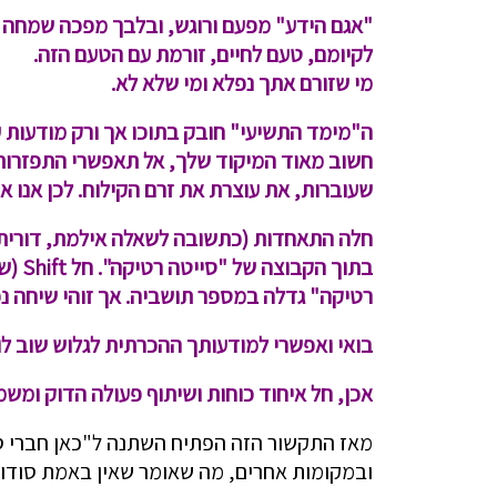
"אגם הידע" מפעם ורוגש, ובלבך מפכה שמחה 
לקיומם, טעם לחיים, זורמת עם הטעם הזה.
מי שזורם אתך נפלא ומי שלא לא.
ה"מימד התשיעי" חובק בתוכו אך ורק מודעות ע
חשוב מאוד המיקוד שלך, אל תאפשרי התפזרות
שעוברות, את עוצרת את זרם הקילוח. לכן אנו
חלה התאחדות (כתשובה לשאלה אילמת, דורית) 
בתוך הקבוצה של "סייטה רטיקה". חל
Shift
(שי
רטיקה" גדלה במספר תושביה. אך זוהי שיחה נ
בואי ואפשרי למודעותך ההכרתית לגלוש שוב לוו
אכן, חל איחוד כוחות ושיתוף פעולה הדוק ומשמעו
מאז התקשור הזה הפתיח השתנה ל"כאן חברי ס
ובמקומות אחרים, מה שאומר שאין באמת סודות.