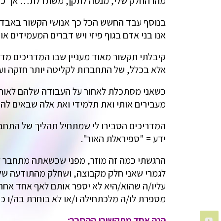
מהו החלק שלי, מנסה לתקן, משתדלת… אך כדאי
בנוסף עבד החשש הכל כך אנושי הקשור באבדן ש
אנו בני אדם בגוף פיזי ויש דברים המעמידים 
אלא בכלל, של התחברות לקליטה יותר חזקה וע
כשאני מסתכלת לאחור על העבודה שלהם לאורך 
מעבירים אותי ואת תלמידי ואת אלה שבאים להתי
המדריכים הסבירו לי שמתחיל תהליך של התחבר
ידע = "ספיראלת האור".
הרגשתי כמה זה מוזר, מפני שכשאתה מתחבר למ
לגמרי שאני חלק מקבוצה, ושחלק מהתודעה שלי
עליו/ה שהוא/היא לא יספר אותם לאף אחד אחר 
מספרת לו/ה מלכתחילה ו/או לא בוחרת בה/ו כחב
הנה אחד מתקשורי ההסבר: