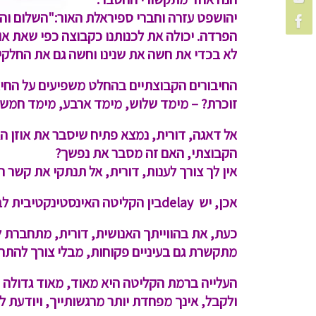
יהושפט עזרה וחברי ספיראלת האור:
"השלום והב
הפרדה. יכולה את לכנותנו כקבוצה כפי שאת או
לא בכדי את חשה את שנינו וחשה גם את החלקים
החיבורים הקבוצתיים בהחלט משפיעים על החיבו
זוכרת? – מימד שלוש, מימד ארבע, מימד חמש,
אל דאגה, דורית, נמצא פתיח שיסבר את אוזן ה
הקבוצתי, האם זה מסבר את נפשך?
אין לך צורך לענות, דורית, אל תנתקי את קשר ה
אכן, יש
delay
בין הקליטה האינסטינקטיבית לב
כעת, את בהווייתך האנושית, דורית, מתחברת לק
מתקשרת גם בעיניים פקוחות, מבלי צורך להתחב
העלייה ברמת הקליטה היא מאוד, מאוד גדולה
ולקבל, אינך מפחדת יותר מרגשותייך, ויודעת 