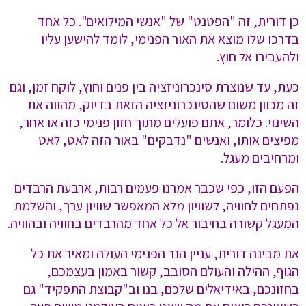
כן דורית, זה "הפטנט" של "אנשי המילואים". כל אחד
בדרכו שלו מוצא את האור הפנימי, לומד להישען עליו
ולהעבירו אל חוץ.
כעת, עד שנוצרת סינכרוניזציה בין פנים וחוץ, לוקח זמן, וגם
זה מכוון משום שהסינכרוניזציה הזאת בדיוק, מהווה את
השינוי. כלומר, אתם פועלים מתוך חזון פנימי כזה או אחר,
מפיצים אותו, ואנשים "נדבקים" באור הזה לאט, לאט
ומרחיבים מעגל.
הפעם הזו, כפי שכבר אמרנו פעמים רבות, ארבעת הרבדים
נפתחים לחוויה, לשוויון מלא המאפשר שוויון ערך, והשלמת
המעגל קשורה בחיבור אל כל אחד מהרבדים בחוויה ובהוויה.
את מבינה דורית, עניין הנר הפנימי העולה ומאיר את כל
הגוף, ההילה והעולם הסובב, קשור באמון בעצמכם,
בחזונכם, באידיאלים שלכם, בנו וב"קבוצת התפקיד" גם