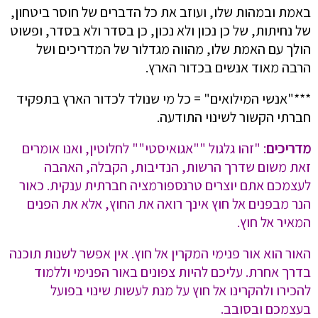
באמת ובמהות שלו, ועוזב את כל הדברים של חוסר ביטחון,
של נחיתות, של כן נכון ולא נכון, כן בסדר ולא בסדר, ופשוט
הולך עם האמת שלו, מהווה מגדלור של המדריכים ושל
הרבה מאוד אנשים בכדור הארץ.
***"אנשי המילואים" = כל מי שנולד לכדור הארץ בתפקיד
חברתי הקשור לשינוי התודעה.
מדריכים
: "זהו גלגול ""אגואיסטי"" לחלוטין, ואנו אומרים
זאת משום שדרך הרשות, הנדיבות, הקבלה, האהבה
לעצמכם אתם יוצרים טרנספורמציה חברתית ענקית. כאור
הנר מבפנים אל חוץ אינך רואה את החוץ, אלא את הפנים
המאיר אל חוץ.
האור הוא אור פנימי המקרין אל חוץ. אין אפשר לשנות תוכנה
בדרך אחרת. עליכם להיות צפונים באור הפנימי וללמוד
להכירו ולהקרינו אל חוץ על מנת לעשות שינוי בפועל
בעצמכם ובסובב.