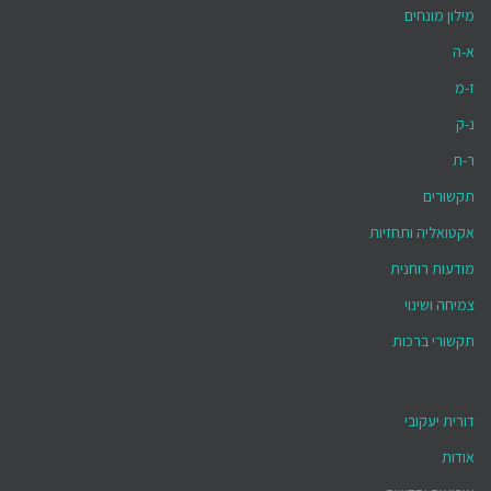
מילון מונחים
א-ה
ז-מ
נ-ק
ר-ת
תקשורים
אקטואליה ותחזיות
מודעות רוחנית
צמיחה ושינוי
תקשורי ברכות
דורית יעקובי
אודות