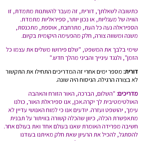
כתשובה לשאלתך, דורית, זה מעבר להשתנות מתמדת, זו
הוויה של מעגליות, או נכון יותר, ספיראליות מתמדת.
הספיראלה נעה כל העת, מתרחבת, אוספת, מתכנסת,
משנה ומשווה צורה, חלק מהפעימה היקומית בקיום.
שימי בלבך את המשפט, "שלם פירושו משלים את עצמו כל
הזמן", ולנגד עינייך והביני מהלך חדש."
דורית:
מספר ימים אחרי זה המדריכים התחילו את התקשור
לא בצורה הרגילה. הניסוח היה שונה.
מדריכים:
"השלום, הברכה, האור הזורח והאהבה
האולטימטיבית לך יקרה.אכן, אנו ספיראלת האור, כולנו
עימך, יהושפט ועזרה. יודעים אנו כי למוח האנושי עדיין לא
מתאפשרת הכלה, כיוון שהכלה קשורה בוויתור על תבנית
חשיבה מפרידה האומרת שאנו בעולם אחד ואת בעולם אחר.
להסתגל, להכיל את הרעיון שאת חלק מאיתנו בעודנו