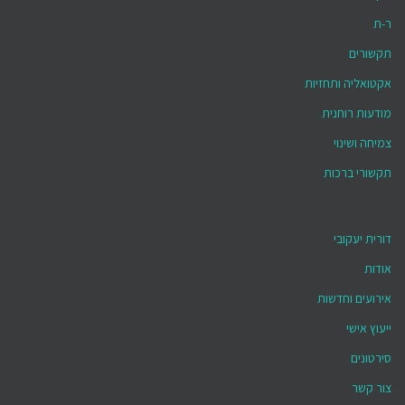
ר-ת
תקשורים
אקטואליה ותחזיות
מודעות רוחנית
צמיחה ושינוי
תקשורי ברכות
דורית יעקובי
אודות
אירועים וחדשות
ייעוץ אישי
סירטונים
צור קשר