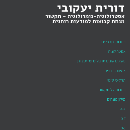
כתבות ותרגילים
אסטרולוגיה
נושאים שונים תרגילים ומדיטציות
צמיחה רוחנית
תהליכי שינוי
כתבות על תקשור
מילון מונחים
א-ה
ז-מ
נ-ק