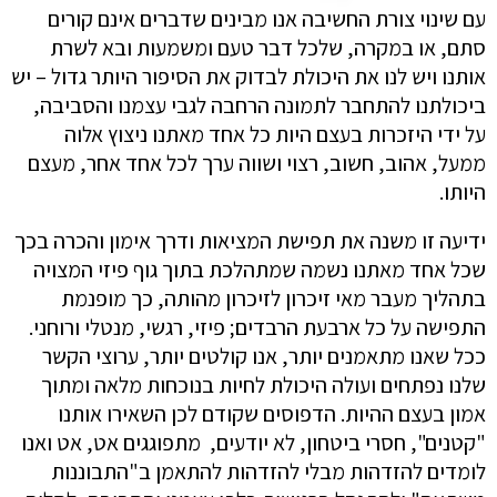
עם שינוי צורת החשיבה אנו מבינים שדברים אינם קורים
סתם, או במקרה, שלכל דבר טעם ומשמעות ובא לשרת
אותנו ויש לנו את היכולת לבדוק את הסיפור היותר גדול – יש
ביכולתנו להתחבר לתמונה הרחבה לגבי עצמנו והסביבה,
על ידי היזכרות בעצם היות כל אחד מאתנו ניצוץ אלוה
ממעל, אהוב, חשוב, רצוי ושווה ערך לכל אחד אחר, מעצם
היותו.
ידיעה זו משנה את תפישת המציאות ודרך אימון והכרה בכך
שכל אחד מאתנו נשמה שמתהלכת בתוך גוף פיזי המצויה
בתהליך מעבר מאי זיכרון לזיכרון מהותה, כך מופנמת
התפישה על כל ארבעת הרבדים; פיזי, רגשי, מנטלי ורוחני.
ככל שאנו מתאמנים יותר, אנו קולטים יותר, ערוצי הקשר
שלנו נפתחים ועולה היכולת לחיות בנוכחות מלאה ומתוך
אמון בעצם ההיות. הדפוסים שקודם לכן השאירו אותנו
"קטנים", חסרי ביטחון, לא יודעים, מתפוגגים אט, אט ואנו
לומדים להזדהות מבלי להזדהות להתאמן ב"התבוננות