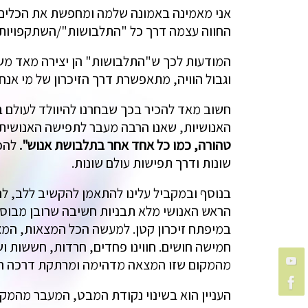
אני מאמינה באמונה שלמה ומחפשת את הכלים 
החווה עצמה דרך כל "התלבושות"/השתקפויות/ג
המודעות לכך ש"התלבושות" הן יצירה מאד מש
וגבול הוויה, מתאפשרת דרך הזיכרון של מי אנח
חשוב מאד להכיר בכך שבחרנו להיוולד לעולם 
האנושיות, שאנו הרבה מעבר לתפישה האנושית.
טהורה, כמו כל אחד אחר בתלבושת אנוש".
להכי
שונות ודרך תפישות עולם שונות.
בנוסף ובמקביל עלינו להתאמן להקשיב ללב, להר
הראש האנושי מלא תבניות חשיבה שרובן מבוססו
במיפתח זיכרון קטן. למעשה הכל המצאות, המצאנ
חמישה חושים. חווינו פחדים, חרדות, חששות וש
מהמקום שזו המצאה מדהימה ומרתקת דרכה הת
העניין הוא בשינוי נקודת המבט, המעבר מהמקום