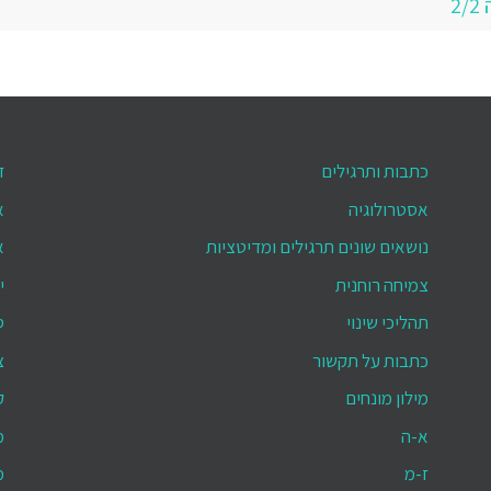
2
כתבות ותרגילים
ד
אסטרולוגיה
א
נושאים שונים תרגילים ומדיטציות
א
צמיחה רוחנית
י
תהליכי שינוי
ס
כתבות על תקשור
צ
מילון מונחים
ק
א-ה
מ
ז-מ
מ