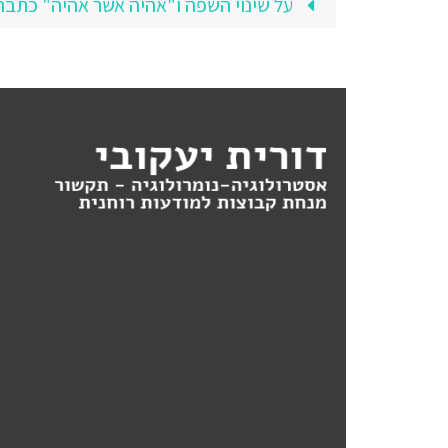
על שינוי השפה ו"אהיה אשר אהיה" כתבה /2