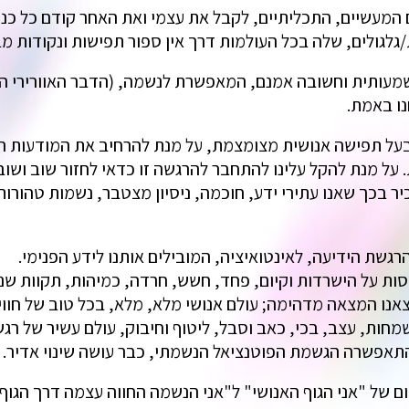
המעשיים, התכליתיים, לקבל את עצמי ואת האחר קודם כל כנ
לגולים, שלה בכל העולמות דרך אין ספור תפישות ונקודות מב
מעותית וחשובה אמנם, המאפשרת לנשמה, (הדבר האוורירי ה
נו באמת.
בעל תפישה אנושית מצומצמת, על מנת להרחיב את המודעות ה
 על מנת להקל עלינו להתחבר להרגשה זו כדאי לחזור שוב וש
ר בכך שאנו עתירי ידע, חוכמה, ניסיון מצטבר, נשמות טהורו
גשת הידיעה, לאינטואיציה, המובילים אותנו לידע הפנימי.
ת על הישרדות וקיום, פחד, חשש, חרדה, כמיהות, תקוות שנוצ
ו המצאה מדהימה; עולם אנושי מלא, מלא, בכל טוב של חוויות
מחות, עצב, בכי, כאב וסבל, ליטוף וחיבוק, עולם עשיר של רג
אפשרה הגשמת הפוטנציאל הנשמתי, כבר עושה שינוי אדיר.
 של "אני הגוף האנושי" ל"אני הנשמה החווה עצמה דרך הגוף ו