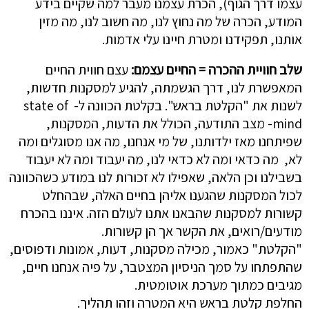
עצמו דרך הגוף), הכרת עצמנו מעבר למה שקיים בידע
המודע, הכרה של מה נחוץ לנו, מה חשוב לנו, מה מזין
אותנו, תפקידנו ומטרת חיינו עלי אדמות.
שלב חוויית ההכרה = החיים עצמם:
עצם חווית החיים
המאפשרת לנו, דרך הגשמתה, להגיע למסקנות חדשות,
לשנות את "הקלטת בראש". בקלטת הכוונה ל- state of
mind- מצב התודעה, הכולל את הדעות, המסקנות,
שפיתחנו מאז ילדותנו, של מי אנחנו, מה אנו מסוגלים ומה
לא, מה כדאי ומה לא כדאי לנו, מה יעבוד ומה לא יעבוד
בשבילנו וכן הלאה, שאפילו לא זכורות לנו במודע כשהכוונה
לכול המסקנות שהגענו אליהן בחיים האלה, שבהחלט
קשורות למסקנות שהבאנו אתנו לעולם הזה. איננו בהכרח
מודעים/רואים, את הקשר אך הן קשורות.
"הקלטת" כאמור, מכילה מסקנות, דעות, אמונות ודפוסים,
שהתפתחו על סמך הניסיון המצטבר, על פיה אנחנו חיים,
מגיבים כמתוך מערכת אוטומטית.
החלפת קלטת בראש היא המטרה וזהו תהליך.