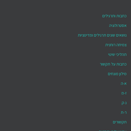
כתבות ותרגילים
אסטרולוגיה
נושאים שונים תרגילים ומדיטציות
צמיחה רוחנית
תהליכי שינוי
כתבות על תקשור
מילון מונחים
א-ה
ז-מ
נ-ק
ר-ת
תקשורים