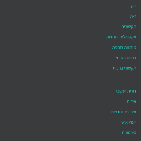
נ-ק
ר-ת
תקשורים
אקטואליה ותחזיות
מודעות רוחנית
צמיחה ושינוי
תקשורי ברכות
דורית יעקובי
אודות
אירועים וחדשות
ייעוץ אישי
סירטונים