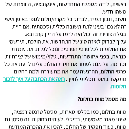
ראשית, לידה מסמלת התחדשות, אינקובציה, היווצרות של
משהו חדש.
חשוב, ונכון תמיד, לבדוק כל מקרה/חלום לגופו באופן אישי
זה לא נכון בעיני לתת תשובה כללית וסכמתית. אם היית
בגיל הפוריות זה יכול היה לרמז על הריון קרב ובא.
עליך לבדוק לאיזה סוג של התחדשות את הולכת, תירשמי
את החלומות לכל פרטי הפרטים ונוכל לגלות. את עומדת
כנראה, בפני איזושהי התחדשות, גילוי/מימוש של יצירתיות
וכדומה. על מנת לפתור את חידת החלום עלינו לדעת את כל
פרטי החלום, ההרגשה עמה את מתעוררת ולמה החלום
מתקשר באופן תכליתי לחייך.
ראה את הכתבה על איך לזכור
חלומות
.
מה מסמל מוות בחלום?
מוות בחלום, כמו בקלפי טארות, מסמל טרנספורמציה,
שינוי מאוד משמעותי, רדיקלי. לעיתים רחוקות זה מסמן גם
מוות, כעוד תפקיד של החלום, להכין את ההכרה המודעת