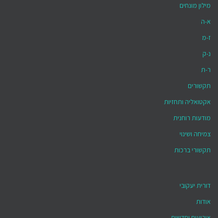
מילון מונחים
א-ה
ז-מ
נ-ק
ר-ת
תקשורים
אקטואליה ותחזיות
מודעות רוחנית
צמיחה ושינוי
תקשורי ברכות
דורית יעקובי
אודות
אירועים וחדשות