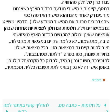
עם זיכרון של חלק מהחוויה.
בנוסף, קיימים 7 מישורי תודעה בכדור הארץ כשאנחנו
מודעים רק לאחד מהם והוא מישור האדמה (כפי
שהמדריכים מכנים את המישור המודע שלנו). הדמיון משייט
גם במישורים אלה.
חלומות הם חלון למציאויות אחרות
שבהן
אופציות שאינן יכולות להתגשם בכדור הארץ מאיזושהי
סיבה, מתגשמות. לא כל מה שקיים במציאויות מקבילות,
חייב להיות קיים גם במציאות הזו. בכל מציאות יש לנו
בחירות שונות, כמו בסרט "דלתות מסתובבות".
להזכירכם,חשוב ונכון תמיד, לבדוק כל מקרה/חלום לגופו
באופן אישי זה לא נכון בעיני לתת תשובה כללית וסכמתית.
.
סימנייה
על חלומות – כתבה מס.
להחליף קושי באתגר למה
3
כדאי….