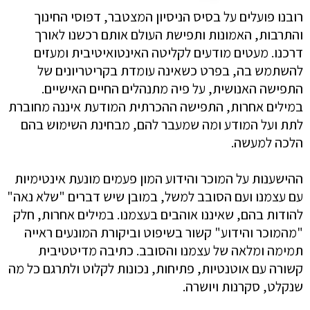
רובנו פועלים על בסיס הניסיון המצטבר, דפוסי החינוך
והתרבות, האמונות ותפישת העולם אותם רכשנו לאורך
דרכנו. מעטים מודעים לקליטה האינטואיטיבית ומעזים
להשתמש בה, בפרט כשאינה עומדת בקריטריונים של
התפישה האנושית, על פיה מתנהלים החיים האישיים.
במילים אחרות, התפישה ההכרתית המודעת איננה מחוברת
לתת ועל המודע ומה שמעבר להם, מבחינת השימוש בהם
הלכה למעשה.
ההישענות על המוכר והידוע המון פעמים מונעת אינטימיות
עם עצמנו ועם הסובב למשל, במובן שיש דברים "שלא נאה"
להודות בהם, שאיננו אוהבים בעצמנו. במילים אחרות, חלק
"מהמוכר והידוע" קשור בשיפוט וביקורת המונעים ראייה
תמימה ומלאה של עצמנו והסובב. כתיבה מדיטטיבית
קשורה עם אוטנטיות, פתיחות, נכונות לקלוט ולתרגם כל מה
שנקלט, סקרנות ויושרה.