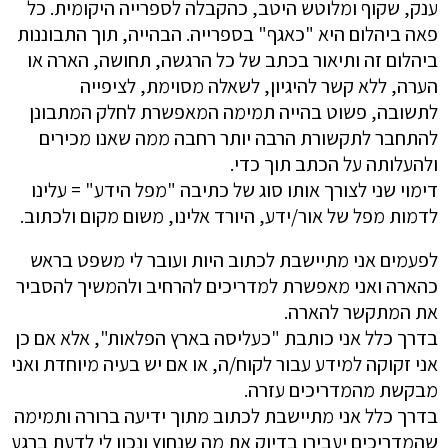
ענק, שקוף ומלוטש היטב, כהקבלה לספרייה היקומית. כל
פאה ביהלום היא "כאגף" בספרייה. הבהייה, תוך התבוננות
ביהלום זה ותיאור בכתב של כל הרגשה, תחושה, הארה או
הערה, ללא קשר להיגיון, לשאלה מסוימת, לציפייה
לתשובה, פשוט בהייה תמימה המאפשרת לחלק המתבונן
להתחבר לתקשורת הרבה יותר רחבה ממה שאנו מכירים
ולהעלותה על הכתב תוך כדי.
דימוי שני לצורך אותו סוג של כתיבה "מפל הידע" = עלינו
לדמות מפל של אור/ידע, היורד אלינו, משום מקום ולכתוב.
לפעמים אני מתיישבת לכתוב היות ועובר לי משפט בראש
כהארה ואני מאפשרת למדריכים להרחיב ולהמשיך להסביר
את המתקשר להארה.
בדרך כלל אני כותבת "כעליסה בארץ הפלאות", אלא אם כן
אני זקוקה למידע עבור לקוח/ה, או אם יש בעיה מיוחדת ואני
מבקשת מהמדריכים עזרה.
בדרך כלל אני מתיישבת לכתוב מתוך ידיעה ברורה ותמימה
שהמדריכים יעבירו בדיוק את מה שנחוץ ונכון לי לדעת ברגע