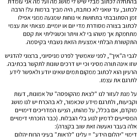
בהתחלה לכתוב מבלי שיש לי מושג מה ועל מה אני עומדת
לכתוב, עד שאני לא כותבת, היה מביך ברמות על! הרבה
זמן הסתובבתי בתחושת אי נוחות שמנעה ממני אפילו
לכתוב בצורה מסודרת מדי יום או יומיים. מצאתי את עצמי
מתחמקת אך משהו בי לא וויתר וכשגיליתי את קסם
התקשורת הבלתי אמצעית הזאת נשבתי בקיסמה.
לגבי ה"איך", לפני שאמשיך לפרט מניסיוני, ברצוני להדגיש
שזו אינה תורה מסיני וכי יש דרכים שונות לתקשר בכתיבה.
הרעיון הוא לכתוב ממקום תמים שאינו יודע ולאפשר לידע
לתרגם את עצמו.
על מנת לעזור לנו "לצאת מהקופסה" של אמונות, דעות
וקביעות, ולתרגם מידע שכאמור, לא בהכרח יש לנו מושג
מוקדם, אם בכלל, על מהותו, הציעו המדריכים דימויים
המסייעים לדמיון לנוע בלי הגבלות. (כבר הזכרתי דימויים
אלה בעבר ואעשה זאת שוב בקצרה):
דימוי "יהלום הידע" = עלינו "לראות" בעיני הרוח יהלום