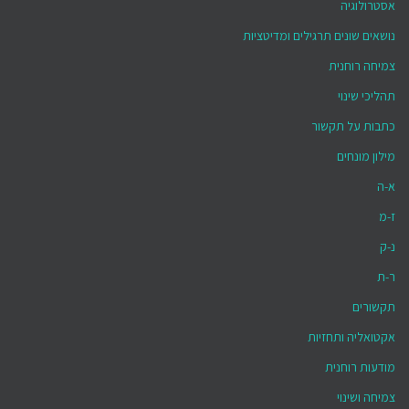
אסטרולוגיה
נושאים שונים תרגילים ומדיטציות
צמיחה רוחנית
תהליכי שינוי
כתבות על תקשור
מילון מונחים
א-ה
ז-מ
נ-ק
ר-ת
תקשורים
אקטואליה ותחזיות
מודעות רוחנית
צמיחה ושינוי