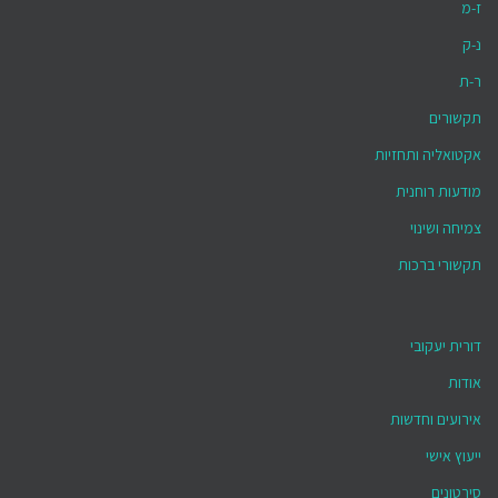
ז-מ
נ-ק
ר-ת
תקשורים
אקטואליה ותחזיות
מודעות רוחנית
צמיחה ושינוי
תקשורי ברכות
דורית יעקובי
אודות
אירועים וחדשות
ייעוץ אישי
סירטונים