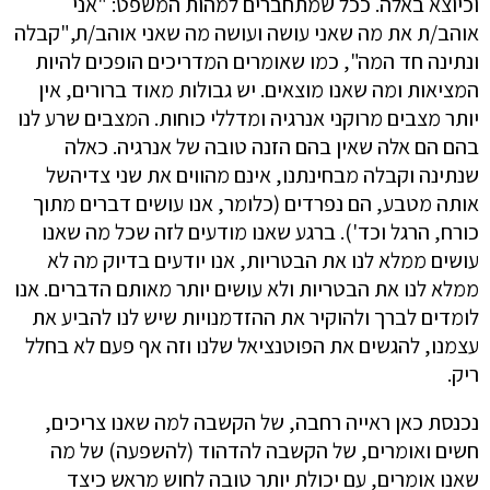
וכיוצא באלה. ככל שמתחברים למהות המשפט: "אני
אוהב/ת את מה שאני עושה ועושה מה שאני אוהב/ת,"קבלה
ונתינה חד המה", כמו שאומרים המדריכים הופכים להיות
המציאות ומה שאנו מוצאים. יש גבולות מאוד ברורים, אין
יותר מצבים מרוקני אנרגיה ומדללי כוחות. המצבים שרע לנו
בהם הם אלה שאין בהם הזנה טובה של אנרגיה. כאלה
שנתינה וקבלה מבחינתנו, אינם מהווים את שני צדיהשל
אותה מטבע, הם נפרדים (כלומר, אנו עושים דברים מתוך
כורח, הרגל וכד'). ברגע שאנו מודעים לזה שכל מה שאנו
עושים ממלא לנו את הבטריות, אנו יודעים בדיוק מה לא
ממלא לנו את הבטריות ולא עושים יותר מאותם הדברים. אנו
לומדים לברך ולהוקיר את ההזדמנויות שיש לנו להביע את
עצמנו, להגשים את הפוטנציאל שלנו וזה אף פעם לא בחלל
ריק.
נכנסת כאן ראייה רחבה, של הקשבה למה שאנו צריכים,
חשים ואומרים, של הקשבה להדהוד (להשפעה) של מה
שאנו אומרים, עם יכולת יותר טובה לחוש מראש כיצד