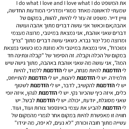
את המשפט I do what I love and I love what I do
שמעתי לראשונה מאחד ממורי ומדריכי המודעות החדשה,
וויין דייר. משפט זה עזר לי להיות, להוות, במקום של
אהבה;אם וכאשר אני עושה דברים מתוך אהבה ועושה
דברים שאני אוהבת, אני נמצאת במיטבי, מרוצה מעצמי
ומרוצה מכל יצור נברא. כשאני עושה דברים מתוך "צריך
ומוכרח", איני נמצאת במיטבי ולא מוזנת כמו כשאני נמצאת
במקום של הכלה וקבלה. זה הסיפור של "קבלה ונתינה חד
המה", אני עושה מה שאני אוהבת באהבה, מתוך גישה שיש
לי
הזדמנות
להיות מנחה, יש לי
הזדמנות
ללמוד, להיות
תלמידה. יש לי
הזדמנות
ליהנות, יש לי
הזדמנות
להתייחס,
יש לי
הזדמנות
להקשיב, לדבר, יש לי
הזדמנות
לשטוף
כלים, איזה כיף שהכיור נקי. יש לי
הזדמנות
לגהץ, איזה יופי
שאני מסוגלת, יודעת, יכולה. יש לי
הזדמנות
לבשל. יש
לי
הזדמנות
להביע את עצמי באינספור צורות ועוד, ועוד.
חוויה זו מאפשרת להיות במקום אחר לגמרי מהמקום של
עשייה מתוך חובה וכורח; "לא נעים, לא יפה, מה יגידו"