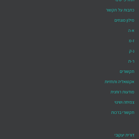
כתבות על תקשור
מילון מונחים
א-ה
ז-מ
נ-ק
ר-ת
תקשורים
אקטואליה ותחזיות
מודעות רוחנית
צמיחה ושינוי
תקשורי ברכות
דורית יעקובי