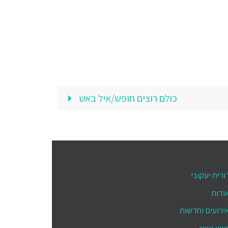
כולם רוצים חופש/איל באש
ורית יעקובי
ודות
ירועים וחדשות
יעוץ אישי