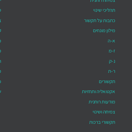
תהליכי שינוי
ס
כתבות על תקשור
צ
מילון מונחים
ק
א-ה
מ
ז-מ
מ
נ-ק
ת
ר-ת
מ
תקשורים
מ
אקטואליה ותחזיות
ש
מודעות רוחנית
צמיחה ושינוי
תקשורי ברכות