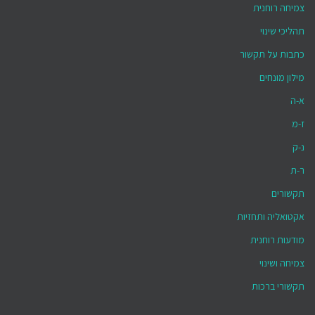
צמיחה רוחנית
תהליכי שינוי
כתבות על תקשור
מילון מונחים
א-ה
ז-מ
נ-ק
ר-ת
תקשורים
אקטואליה ותחזיות
מודעות רוחנית
צמיחה ושינוי
תקשורי ברכות