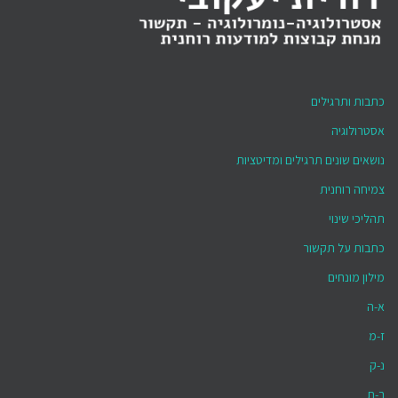
כתבות ותרגילים
אסטרולוגיה
נושאים שונים תרגילים ומדיטציות
צמיחה רוחנית
תהליכי שינוי
כתבות על תקשור
מילון מונחים
א-ה
ז-מ
נ-ק
ר-ת