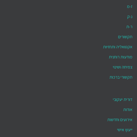
ז-מ
נ-ק
ר-ת
תקשורים
אקטואליה ותחזיות
מודעות רוחנית
צמיחה ושינוי
תקשורי ברכות
דורית יעקובי
אודות
אירועים וחדשות
ייעוץ אישי