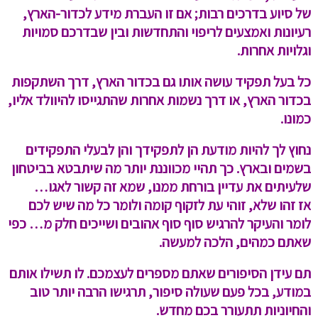
של סיוע בדרכים רבות; אם זו העברת מידע לכדור-הארץ,
רעיונות ואמצעים לריפוי והתחדשות ובין שבדרכם סמויות
וגלויות אחרות.
כל בעל תפקיד עושה אותו גם בכדור הארץ, דרך השתקפות
בכדור הארץ, או דרך נשמות אחרות שהתגייסו להיוולד אליו,
כמונו.
נחוץ לך להיות מודעת הן לתפקידך והן לבעלי התפקידים
בשמים ובארץ. כך תהיי מכווננת יותר מה שיתבטא בביטחון
שלעיתים את עדיין בורחת ממנו, שמא זה קשור לאגו…
אז זהו שלא, זוהי עת לזקוף קומה ולומר כל מה שיש לכם
לומר והעיקר להרגיש סוף סוף אהובים ושייכים חלק מ… כפי
שאתם כמהים, הלכה למעשה.
תם עידן הסיפורים שאתם מספרים לעצמכם. לו תשילו אותם
במודע, בכל פעם שעולה סיפור, תרגישו הרבה יותר טוב
והחיוניות תתעורר בכם מחדש.