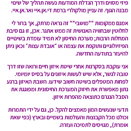
פיזי מסוים ודרך הגדלת המודעות נעשה תהליך של שינוי
מבנה הגוף. זה עניין מולקולרי ברמת די.אן.איי ואר.אן.איי.
אמנם ממקומות ""מושבי"" זה נראה מרתק, אך ברור לי
לחלוטין שבחוויה האנושית זה ממש אתגר. אכן, זו גם סיבת
המחלות הרבות; מערכת החיסון לא תמיד עומדת בשינויים
הפיזיולוגיים ותוקפת את עצמה או ״אובדת עצות״ וכאן ניתן
להיעזר בתודעה החדשה.
אני עוקבת בסקרנות אחרי שיטת איזון חיים ורואה שזו דרך
טובה לגשר, אלא שיש לעשות איזונים על בסיס יומיומי.
לפחות המטפלים בשיטה חשוב שידעו. השבת האיזון ברגע
נתון מאפשרת את חיזוק המערכת החיסונית ומפוגגת את
הסבל הנגרם כתוצאה מהפרות איזון.
תדעי שנעשים המון מאמצים להקל. כן, גם על ידי התמרות
וכולנו מכל הקבוצות והעולמות בשמיים ובארץ (כפי שאת
אומרת), מגויסים לתמיכה ועזרה.