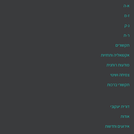
א-ה
ז-מ
נ-ק
ר-ת
תקשורים
אקטואליה ותחזיות
מודעות רוחנית
צמיחה ושינוי
תקשורי ברכות
דורית יעקובי
אודות
אירועים וחדשות