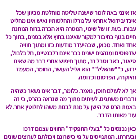
אז אינני באה לומר שישנה שליטה מוחלטת מכיוון שכל
אינדיבידואל אחראי על גורלו והחלטותיו ואיש אינו מחליט
עבורו. בעת זו של שינוי,
המטרה היא הכרה ברוח הנותנת
חיים בגוף כחיבור למקור שאיננו בחוץ אלא בפנים, בתוך כל
אחד ואחד
.
מכאן, שבהיעדר מודעות כזו ומתוך חוויה
שדפוסים ומנהגים ישנים כבר אינם רלבנטיים, חל בלבול,
סיאוב, כאב וסבל רב, מתוך חיפוש אחרי דבר מה שאינו
ידוע, כ""שהאליל"" הוא אליל העושר, החומר, המעמד
והיוקרה, הפרסום וכדומה.
אך לא לעולם חוסן, נאמר. כלומר, דבר אינו נשאר כשהיה
ודברים משתנים. לעיתים מתוך מה שנראה כהרס, כי זה
באמת הרס של הישן על מנת לבנות משהו לחלוטין אחר. לא
עוד מאותו הדבר.
כאן נכנסים כל "בעלי התפקיד" החווים עצמם דרכו
ובעזרתו, המתגייסים על פי כישרונם ויכולתם לערוצים שונים