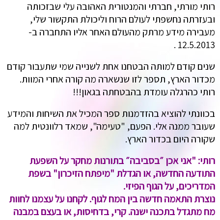
רותי מורתי, חברתי והמנטורית האהובה עלי שבזכותה
ובעזרתה נחשפתי לעולם הרוח וליכולת התקשור שלי,
מעבירה מידע מרתק מהעולם האחר אליו התחברה ב-
12.5.2013 .
שנים קודם למותה הבטחנו אחת לשנייה שמי שתעבור קודם
מכדור הארץ, תספר לזו שנשארה מה קורה אחרי המוות.
רותי כהרגלה עומדת בהבטחתה בגאון!!!
בכוונתי להוציא בהזדמנות ספר המכיל את השיחות והמידע
שעובר ממנה אלי. הפעם, "טעימה", שמאד רלוונטית למה
שקורה היום בכדור הארץ.
רותי
: "אני אכן ״בסביבה״ בתורנות מחקר על השפעת
התודעה החדשה, או הגדלת "מיפתח הזיכרון" בשפת
המדריכים, על הגוף הפיזי.
נוצרת התאמה חדשה בין המח לגוף. לקחנו על עצמנו לחוות
מח מתגדל בתכנה ישנה. קרי, בדחיסות, או בעצם במבנה