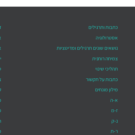
כתבות ותרגילים
ד
אסטרולוגיה
א
נושאים שונים תרגילים ומדיטציות
א
צמיחה רוחנית
י
תהליכי שינוי
ס
כתבות על תקשור
צ
מילון מונחים
ק
א-ה
מ
ז-מ
מ
נ-ק
ת
ר-ת
מ