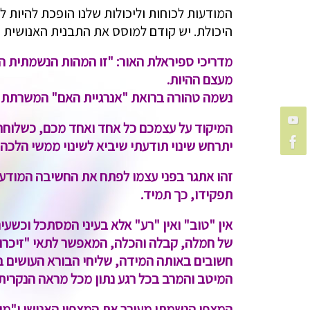
המודעות לכוחות וליכולות שלנו הופכת להיות ל
היכולת. יש קודם למוסס את התבנית האנושית כ
מדריכי ספיראלת האור:
"זו המהות הנשמתית הט
מעצם ההיות.
נשמה טהורה ברואת "אנרגיית האם" המשרתת א
המיקוד על עצמכם כל אחד ואחד מכם, כשלוחה 
יתרחש שינוי תודעתי שיביא לשינוי ממשי הלכה
זהו אתגר בפני עצמו לפתח את החשיבה המודע
תפקידו, כך תמיד.
אין "טוב" ואין "רע" אלא בעיני המסתכל וכשעי
של חמלה, קבלה והכלה, המאפשר לתאי "זיכרון
חשובים באותה המידה, שליחי הבורא העושים ב
המיטב והמרב בכל רגע נתון מכל מראה הנקרית
המצפן הנשמתי מעורר את המצפון האנושי
ו"מי