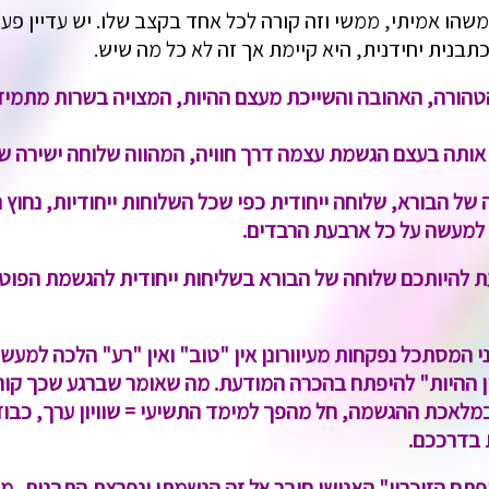
משהו אמיתי, ממשי וזה קורה לכל אחד בקצב שלו. יש עדיין פער
תבנית יחידנית, היא קיימת אך זה לא כל מה שיש.
הורה, האהובה והשייכת מעצם ההיות, המצויה בשרות מתמיד 
ותה בעצם הגשמת עצמה דרך חוויה, המהווה שלוחה ישירה של
של הבורא, שלוחה ייחודית כפי שכל השלוחות ייחודיות, נחו
 למעשה על כל ארבעת הרבדים.
ת להיותכם שלוחה של הבורא בשליחות ייחודית להגשמת הפוט
ני המסתכל נפקחות מעיוורונן אין "טוב" ואין "רע" הלכה למע
 ההיות" להיפתח בהכרה המודעת. מה שאומר שברגע שכך קורה
מלאכת ההגשמה, חל מהפך למימד התשיעי = שוויון ערך, כבוד 
 בדרככם.
פתח הזיכרון" האנושי חובר אל זה הנשמתי ונפרצת התבנית, מ