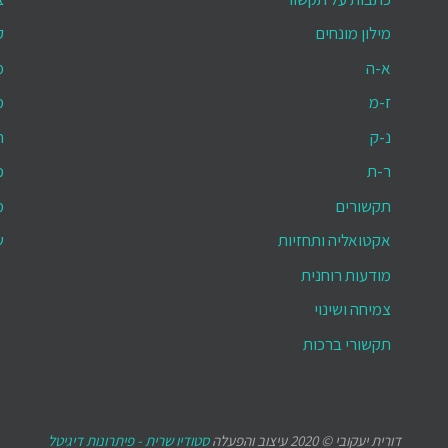
מילון מונחים
ק
א-ה
מ
ז-מ
מ
נ-ק
ת
ר-ת
מ
תקשורים
מ
אקטואליה ותחזיות
ש
מודעות רוחנית
צמיחה ושינוי
תקשורי ברכות
דורית יעקובי © 2020 עיצוב והפעלה
סטודיו שרית - פיתרונות דיגיטל