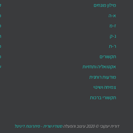
מילון מונחים
ק
א-ה
מ
ז-מ
מ
נ-ק
ת
ר-ת
מ
תקשורים
מ
אקטואליה ותחזיות
ש
מודעות רוחנית
צמיחה ושינוי
תקשורי ברכות
דורית יעקובי © 2020 עיצוב והפעלה
סטודיו שרית - פיתרונות דיגיטל