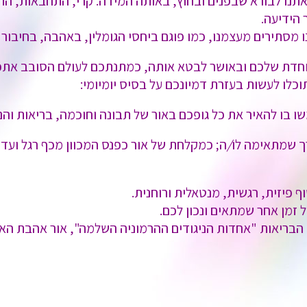
תנו לבורא שבפנים ובחוץ, באותה המידה. קרי, התחבאות, התכ
 הידיעה.
מסתירים מעצמנו, כמו פוגם ביחסי הגומלין, באהבה, בחיבור שבינ
יוחדת שלכם ובאושר לבטא אותה, כמתנתכם לעולם הסובב אתכ
כלו לעשות בעזרת דמיונכם על בסיס יומיומי:
 בו להאיר את כל גופכם באור של תבונה וחוכמה, בריאות והנע
רך שמתאימה לו
/
ה; כמקלחת של אור כפנס המכוון מכף רגל ועד
 פיזית, רגשית, מנטאלית ורוחנית.
ל זמן אחר שמתאים ונכון לכם.
 הבריאות "אחדות הניגודים ההרמוניה השלמה", אור אהבת האי