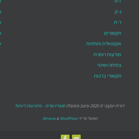
ז-מ
מ
נ-ק
ת
ר-ת
מ
תקשורים
מ
אקטואליה ותחזיות
ש
מודעות רוחנית
צמיחה ושינוי
תקשורי ברכות
דורית יעקובי © 2020 עיצוב והפעלה
סטודיו שרית - פיתרונות דיגיטל
מופעל על ידי
WordPress.
&
Nirvana