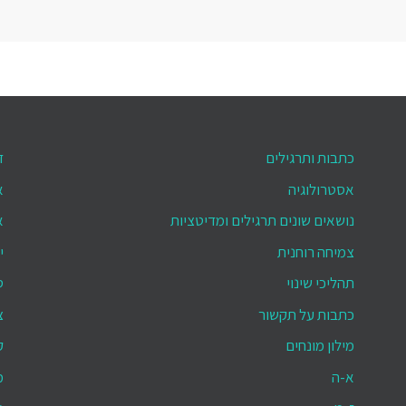
כתבות ותרגילים
ד
אסטרולוגיה
א
נושאים שונים תרגילים ומדיטציות
א
צמיחה רוחנית
י
תהליכי שינוי
ס
כתבות על תקשור
צ
מילון מונחים
ק
א-ה
מ