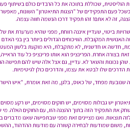
ת הוליסטית, שכוללת בתוכה את כל הרבדים כולם בשיתוף פעו
כשכל פעם התפקידים של "הצגות התיאטרון" השונות, מאפשרים
 הצגה, זה לא אתם! זהו תפקיד דרכו הנשמה חווה עצמה.
יות ביטוי, שעדיין איננה רווחת, מפני שהיא מערערת את של
האנושית המקובלת. הוויכוחים הגדולים ביותר בין בני האדם נו
מת, חדשה או חדשנית, לא מתקבלת, היא מוקעת בלשון המעטה
ונים והשאר לא. ישנן X אפשרויות שהן נכונות והשאר לא. עדיין, גם אצל אלה שי
 הדרכים שלו לבטא את עצמו, והדרכים כולן לגיטימיות.
 שנובעת מפחד, של כאוס, בלגן, מה זאת אומרת, "איש הישר ב
שחק את התפקיד הזה בתוך ההצגה הזו, עם החוקים האלה. מי ש
לזה תוצאות. ואנו מציינים זאת מפני שבתפישה שאנו מדברים ב
סות, משום שמודעות לבחירה קשורה עם מודעות ההדהוד, ההש