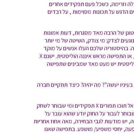
לה וזרימה, כשכל פעם תפקידים אחרים
 הדגש על תכונות מסוימות , על רבדים
טונן של הרבה מאד מסגרות, דעות אמונות
געים לצדק: מי צודק, השיטה של מי יותר
. בהיסטוריה שלכם העלו אנשים על מוקד
בשל שיטה, או רעיון חדשני מידי… היום עושים זאת בצורה אחרת. הפרינציפ הוא אותו פרינציפ כל עוד הראייה, או התפישה מראש איננה הוליסטית. ישנם X
ש להם תפישה הוליסטית יש מעט מאד שמבינים שתפישה
עיניו יעשה"? מה יהיה? כיצד תתקיים חברה
נחזור ל"הצגת התיאטרון". זה אומר שלהצגת התיאטרון יש גבולות מסוימים, יש חוקים מסוימים, יש רקע מסוים אל תוכו תפורים X תפקידים ומי שבוחר לשחק
בוחר לעבור על החוק יודע שהוא עובר על
ה, יש מודעות לגבי הבחירה, מאה אחוז אחריות
פעה, יחסי משפיע/ מושפע. בתפישה שאנו