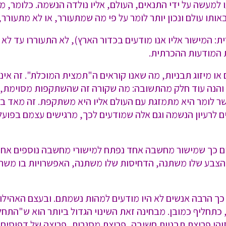
למעשה על ידי התנאים, העולם, אליו נולדה הנשמה. כלומר, מל
תו עולם ונכון יותר לומר על פי מה שמתעורר, או לא מתעורר, 
: המישור אליו אנו מודעים בכדור הארץ), לא התעוררו עד לא מ
 המודעות ההכרתית.
או מיזוג תבניות, מה שאנו קוראים ה"תמצית המוכלת". זה אי
 והנה עוד חלק מהתשובה: מה שקורה זה שהשתקפות מסוימת, 
ר לומר היא מתמזגת עם העולם אליו היא משתקפת. זה מאד בו
לרעיון הנשמה וגם אלה שמודעים לכך, מרגישים עצמם בפועל 
דים כך שמישור מחשבה אחד נפתח למישורי מחשבה נוספים אחרי
הצבע שלו משתנה, הדחיסות שלו משתנה, האפשרויות בו משתנ
 כך הרבה אנשים לא היו מודעים למהות נשמתם. ובעצם האהילו 
, כתחליף כמובן. מבחינה זאת השינוי הגדול ביותר הוא ש"הת
והי פריצת תבניות חשיבה, פריצת מסגרות, פריצה של דפוסים, 