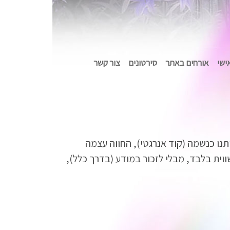
אישי
אורחים באתר
סירטונים
צור קשר
נו כנשמה (קוד אנרגטי), החווה עצמה
וית בלבד, מבלי לזכור במודע (בדרך כלל),