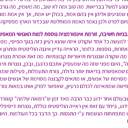
גע למשל בבריאות. מה טוב ומה לא טוב, מה משמין, מה גורם 
ות שמגיעים אליהן אין בהם אמת, בכולן יש אמת, אך אין אמת 
ם היום לפרט ולכן נאמר האמת המוחלטת שבכדור הארץ מפסיקה 
ניות חשיבה, זורמת אינפורמציה נוספת למוח האנושי המאפש
ך למעשה כל אחד שקולט איזה שהוא רעיון כזה בגוף הפיסי,
חרות, נוספות. כלומר, הראייה עדיין איננה הוליסטית ופתרון א
ה שקורה שנוצרות תיאוריות קבוצתיות. מה זאת אומרת נוצרות תי
 היום מפני שזה מה שמעסיק אתכם כרגע), ובכן, נוצרות תיאו
ים שמאפשרת בריאות יותר גדולה, צורת התעמלות, פעילות שמא
ה מסוימת של אנשים, או מתאים לקבוצה מסוימת של אנשים ש
 תפישה שמתאימה לכולם כרעיון, שאפשר לפרק אותו במאות צורו
 שבעולם אחר ידוע כבר הרבה מאד זמן ש"רפואה שלמה" קשורה
וע, ביחד עם זאת אין ראייה הוליסטית כוללת, נוצרות דיסיפ
זו מתפתחות הנשמות ע"י התנסות. כך הדבר בכל העולמות. היו