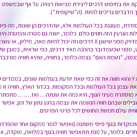
 את בחיפוש דרכים ליצירת מציאות רצויה. על אף שבמשפט זה,
 הדברים צריכים להיות. (ה"שיקופית").
ודרת, מעוגנת בכל העולמות אלא, שהדרכים הן שונות, מה פיר
ולות הגרעין הזה חווים כולם. כלומר, ישנה גם מטרה והמטרה היא ח
המטרה ויש לה, אין סוף דרכים אבל, גם זה לא מדויק מפני שישנן X דרכים וזה י
מפני שכשמדובר בהרבה מאד דרכים, כפי שראית, במובן של אי
עצמה, "נשמת האם" עצמה כלומר, בחוויה, שהיא חוויה מורכב
ת עצמן בכל העולמות ובכל המקומות. בכדור הארץ, חוויה זו 
א מוסתרת מעיני הגוף, היא נמה את שנתה… ואז……. מתפתחת 
שבילים שבהם חווה הנשמה את עצמה ברגע נתון של זמן. אפשר
ית עולם חמשת החושים לכל פרטי הפרטים.
 התמקדות בגוף פיסי משתנה (ואפשר לומר ממקום אחר שהפרדה
ים. כלומר, על מנת תתאפשר חוויה בגוף במלואה, מוקדה, או נכ