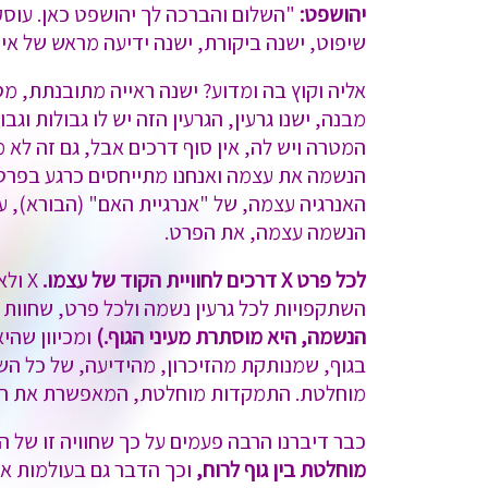
יהושפט:
"השלום והברכה לך יהושפט כאן. עוסקת
שיפוט, ישנה ביקורת, ישנה ידיעה מראש של איך
אליה וקוץ בה ומדוע? ישנה ראייה מתובנתת, מס
מבנה, ישנו גרעין, הגרעין הזה יש לו גבולות וגב
הנשמה את עצמה ואנחנו מתייחסים כרגע בפרט, 
האנרגיה עצמה, של "אנרגיית האם" (הבורא), 
הנשמה עצמה, את הפרט.
לכל פרט X דרכים לחוויית הקוד של עצמו.
השתקפויות לכל גרעין נשמה ולכל פרט, שחוות א
הנשמה, היא מוסתרת מעיני הגוף.)
ומכיוון שהי
בגוף, שמנותקת מהזיכרון, מהידיעה, של כל ה
מוחלטת. התמקדות מוחלטת, המאפשרת את חוו
כבר דיברנו הרבה פעמים על כך שחוויה זו של
מוחלטת בין גוף לרוח,
וכך הדבר גם בעולמות אחר