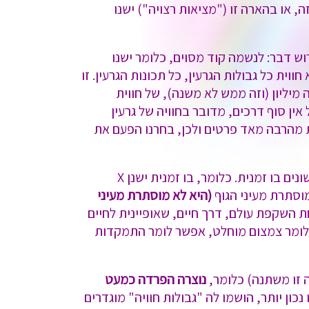
 או בהארה זו ("מציאות רצויה") ישנו
וש דבר: לנשמה קוד מסוים, כלומר ישנו
ווית כל גבולות הגרעין, כל תכונות הגרעין. זו
כול להיות מאה, מיליון, או עשרה מיליון (וזה ממש לא משנה), של חווית
ן סוף דרכים, מדובר בחוויה של גרעין
ת מהרבה מאד פרטים ולכן, בחרנו הפעם את
X ולא Y והוא חווה את זה כפי שאת יודעת בעולמות שונים, בממדים שונים בו זמנית. כלומר, בו זמנית ישנן X
מוסתרת מעיני הגוף
(היא לא מוסתרת מעיני
השקפת עולם, דרך חיים, שאופיינית לחיים
 לומר צמצום מוחלט, אפשר לומר התמקדות
 זו משתנה) כלומר,
נוצרה הפרדה כמעט
ון יותר, הושמו לה "גבולות חוויה" מוגדרים