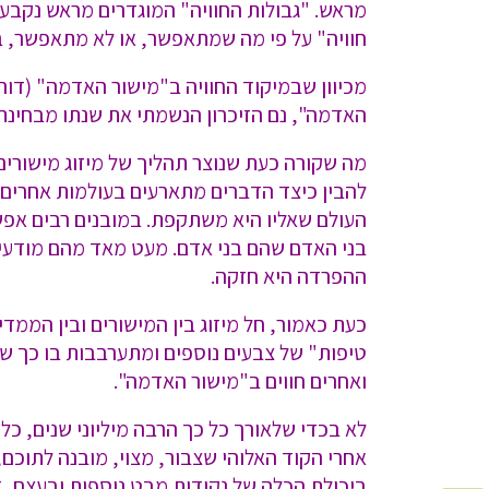
מראש. "גבולות החוויה" המוגדרים מראש נקבעו 
חוויה" על פי מה שמתאפשר, או לא מתאפשר, באו
מכיוון שבמיקוד החוויה ב"מישור האדמה" (דורית
האדמה", נם הזיכרון הנשמתי את שנתו מבחינת
מה שקורה כעת שנוצר תהליך של מיזוג מישורים 
להבין כיצד הדברים מתארעים בעולמות אחרים
העולם שאליו היא משתקפת. במובנים רבים אפש
בני האדם שהם בני אדם. מעט מאד מהם מודעים 
ההפרדה היא חזקה.
כעת כאמור, חל מיזוג בין המישורים ובין הממ
טיפות" של צבעים נוספים ומתערבבות בו כך ש
ואחרים חווים ב"מישור האדמה".
לא בכדי שלאורך כל כך הרבה מיליוני שנים, כל
אחרי הקוד האלוהי שצבור, מצוי, מובנה לתוכם
ביכולת הכלה של נקודות מבט נוספות ובעצם, ז