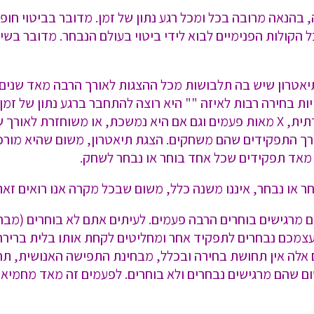
הנאה מרובה בכל ומכל רגע נתון של זמן. מדובר בביטוי חופשי
ל הקולות הפנימיים לבוא לידי ביטוי בעולם הנבחר. מדובר בשי
יאטרון שיש בה תלבושות מכל ההצגות לאורך הרבה מאד שנים.
בחירה רבות לאיזה "" היא רוצה להתחבר ברגע נתון של זמן. 
לנצח. היא פועלת גם אם היא מאד מצליחה נקודתית, X מאות פעמים וגם אם היא נמשכת
רך התפקידים שהם משחקים. הצגת תיאטרון, משום שהיא מורכ
 מאד תפקידים שכל אחד בוחר או נבחר לשחק.
או נבחר, איננו משנה כלל, משום שבכל מקרה אנו רואים זאת
 מרגישים בוחרים הרבה פעמים. לעיתים אתם לא בוחרים (מבחי
 עצמכם נבחרים לתפקיד אחר ומחליטים לקחת אותו בלית ברירה
ם אלה אין תחושת בחירה ובכלל, מבחינת התפישה האנושית, ת
ם שהם מרגישים נבחרים ולא בוחרים. לפעמים זה מאד מחמיא 