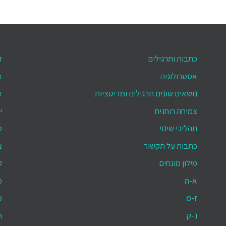
כתבות ותרגילים
ד
אסטרולוגיה
א
נושאים שונים תרגילים ומדיטציות
א
צמיחה רוחנית
י
תהליכי שינוי
ס
כתבות על תקשור
צ
מילון מונחים
ק
א-ה
מ
ז-מ
מ
נ-ק
ת