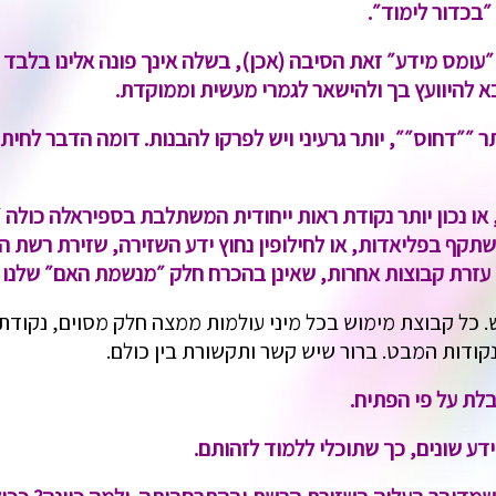
״בכדור לימוד״.
ומס מידע״ זאת הסיבה (אכן), בשלה אינך פונה אלינו בלבד
 להיוועץ בך ולהישאר לגמרי מעשית וממוקדת.
 ״״דחוס״״, יותר גרעיני ויש לפרקו להבנות. דומה הדבר לחית
 או נכון יותר נקודת ראות ייחודית המשתלבת בספיראלה כולה 
תקף בפליאדות, או לחילופין נחוץ ידע השזירה, שזירת רשת ה
עזרת קבוצות אחרות, שאינן בהכרח חלק ״מנשמת האם״ שלנו ו
 כל קבוצת מימוש בכל מיני עולמות ממצה חלק מסוים, נקודת
קודות המבט. ברור שיש קשר ותקשורת בין כולם.
לת על פי הפתיח.
ע שונים, כך שתוכלי ללמוד לזהותם.