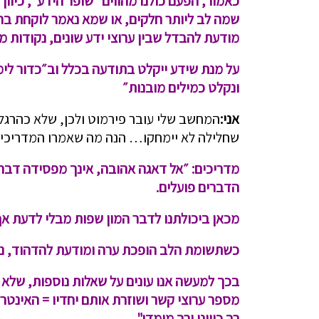
כאמור, הפעם כולנו מהווים ״שופר הידע״, כי
שמה לב ליותר חלקים, או שמא נאמר לוקחת בחשב
מודעת להבדל שבין ערוצי ידע שונים, נקודות מ
על מנת שידע ייקלט בתודעה בכלל וב״כדור לי
ונקלט כמילים מובנות״
אני:
המחשב שלי עובר פירמוט ולכן, שלא כהרגל
שחלילה לא יימחקו… הנה מה שאמרו המדריכים 
מדריכים:
״אל דאגה אהובה, אינך מפסידה דבר, 
הדברים פועלים.
מכאן ביכולתנו לדבר המון שפות מבלי לדעת אף
כשתשומת הלב הופכת ערה ומודעת להדהוד, ניתן
בכך למעשה אנו עונים על שאלות נוספות, שלא
מספר ערוצי קשר ושוזרת אותם יחדיו = האינטרפ
רב כיווני ורב מימדי".