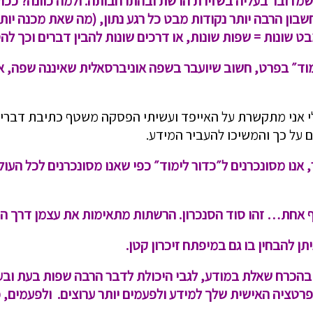
וון שמדובר בעליה בשזירת הרשת ובהתרחבותה. ולמה כוונה? 
ון הרבה יותר נקודות מבט כל רגע נתון, (מה שאת מכנה יותר 
בט שונות = שפות שונות, או דרכים שונות להבין דברים וכך ל
מוד״ בפרט, חשוב שיועבר בשפה אוניברסאלית שאיננה שפה, א
י אני מתקשרת על האייפד ועשיתי הפסקה משטף כתיבת דברי 
על כך והמשיכו להעביר המידע.
אנו מסונכרנים ל״כדור לימוד״ כפי שאנו מסונכרנים לכל העול
 אחת… זהו סוד הסנכרון. הרשתות מתאימות את עצמן דרך ההד
 להבחין בו גם במיפתח זיכרון קטן.
 בהכרח שאלת במודע, לגבי היכולת לדבר הרבה שפות בעת ובע
רטציה האישית שלך למידע ולפעמים יותר ערוצים. ולפעמים, כמ