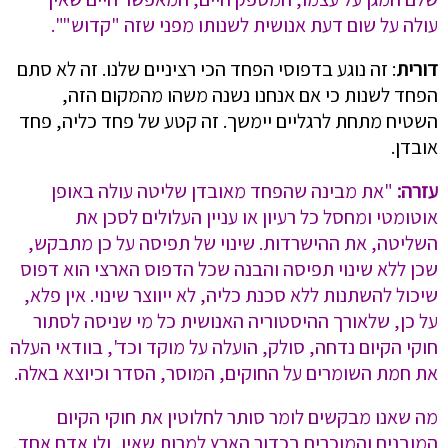
עולה על שום דעת אנושית לשנותו מפני שזה "קדוש"".
דורית
: זה נוגע בדפוסי הפחד הכי רציניים שלנו. זה לא סתם
הפחד לשנות כי אם אנחנו נשנה משהו מהמקום הזה,
השטיח מתחת לרגליים יימשך. זה קטע של פחד כליה, פחד
אובדן.
עזרה:
"את מבינה שהפחד מאובדן שליטה עולה באופן
אוטומטי ומחסל כל רעיון או עניין העלולים לסכן את
השליטה, את ההישרדות. שינוי של תפיסה על כן מתבקש,
שכן ללא שינוי תפיסה והבנה שכל הדפוס הארצי הוא דפוס
שיכול להשתנות ללא סכנת כליה, לא ייווצר שינוי. אין פלא,
על כן, שלאורך ההיסטוריה האנושית כל מי שניסה לסתור
חוקי הקיום נדחה, סולק, הועלה על מוקד וכד', בוודאי העלה
את חמת השומרים על החוקים, המוסר, הסדר וכיוצא באלה.
מה שאנו מבקשים לומר סותר לחלוטין את חוקי הקיום
המובנים והמוכרים בכדור הארץ למרות שאין, ולו אדם אחד,