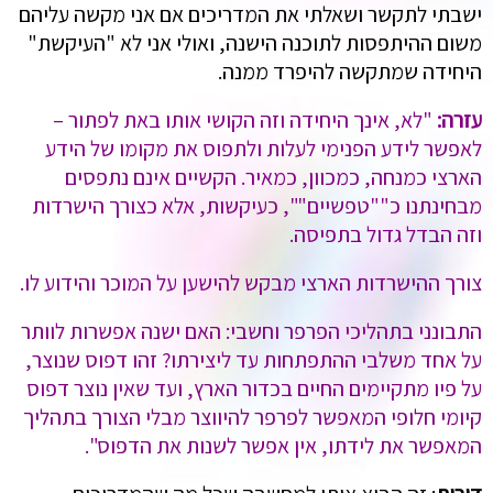
ישבתי לתקשר ושאלתי את המדריכים אם אני מקשה עליהם
משום ההיתפסות לתוכנה הישנה, ואולי אני לא "העיקשת"
היחידה שמתקשה להיפרד ממנה.
עזרה:
"לא, אינך היחידה וזה הקושי אותו באת לפתור –
לאפשר לידע הפנימי לעלות ולתפוס את מקומו של הידע
הארצי כמנחה, כמכוון, כמאיר. הקשיים אינם נתפסים
מבחינתנו כ""טפשיים"", כעיקשות, אלא כצורך הישרדות
וזה הבדל גדול בתפיסה.
צורך ההישרדות הארצי מבקש להישען על המוכר והידוע לו.
התבונני בתהליכי הפרפר וחשבי: האם ישנה אפשרות לוותר
על אחד משלבי ההתפתחות עד ליצירתו? זהו דפוס שנוצר,
על פיו מתקיימים החיים בכדור הארץ, ועד שאין נוצר דפוס
קיומי חלופי המאפשר לפרפר להיווצר מבלי הצורך בתהליך
המאפשר את לידתו, אין אפשר לשנות את הדפוס".