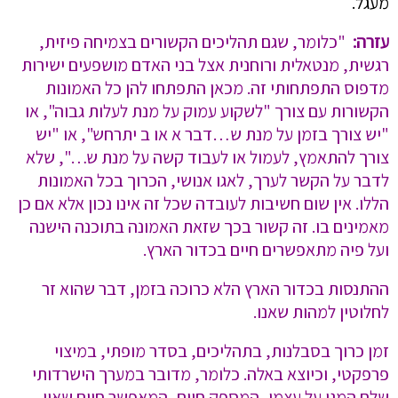
מעגל.
עזרה:
"כלומר, שגם תהליכים הקשורים בצמיחה פיזית,
רגשית, מנטאלית ורוחנית אצל בני האדם מושפעים ישירות
מדפוס התפתחותי זה. מכאן התפתחו להן כל האמונות
הקשורות עם צורך "לשקוע עמוק על מנת לעלות גבוה", או
"יש צורך בזמן על מנת ש…דבר א או ב יתרחש", או "יש
צורך להתאמץ, לעמול או לעבוד קשה על מנת ש…", שלא
לדבר על הקשר לערך, לאגו אנושי, הכרוך בכל האמונות
הללו. אין שום חשיבות לעובדה שכל זה אינו נכון אלא אם כן
מאמינים בו. זה קשור בכך שזאת האמונה בתוכנה הישנה
ועל פיה מתאפשרים חיים בכדור הארץ.
ההתנסות בכדור הארץ הלא כרוכה בזמן, דבר שהוא זר
לחלוטין למהות שאנו.
זמן כרוך בסבלנות, בתהליכים, בסדר מופתי, במיצוי
פרפקטי, וכיוצא באלה. כלומר, מדובר במערך הישרדותי
שלם המגן על עצמו, המספק חיים, המאפשר חיים שאין