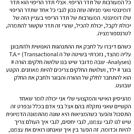
כל המעורבות של תדר הריפוי. אצלי תדר הריפוי הוא תדר
דומיננטי ואני מניחה שזה נכון לגבי כל אחד שתדר הריפוי
שלו דומיננטי. המעורבות של תדר הריפוי בעניין הזה של
יכולת לקבל, יכולת להכיל, שהרי זה תדר שקשור להתמרה,
לטרנספורמציה.
כשהם דיברו על לחבק את ההתנהגות האנושית ולהתבונן
עליה מהצד, נזכרתי בשיטה של ה T.A.= (Transactional
Analyses)- שבה מדובר שיש בנו שלושה חלקים: הורה #
בוגר # ילד, ושלושת החלקים צריכים להיות מאוזנים. הקטע
הוא להתחבר לחלק של ההורה והבוגר ולחבק את החלק
שבועט.
מהניסיון האישי והמקצועי שלי אני יכולה לומר שאחד
הקשיים שאני נתקלת בהם אצל בני אדם בכלל ובפרט זה
התסכול והפער כשהמציאות היא שונה מהתמונה הדמיונית
שיש לנו לגבי עצמנו, לגבי יחסים, לגבי איך העולם צריך
להיות וכדומה. זה הפער בין איך שאנחנו רואים את עצמנו,