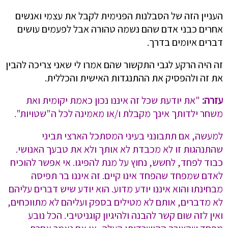
העניין הזה של הסבלנות הפנימית לקבל את עצמי ואנשים
אחרים כבני אדם שהם נשמה טהורה אבל לפעמים עושים
דברים איומים בדרך.
זה היה הרקע לגבי התקשור שהם אמרו לי שאני צריכה להבין
את זה ולהפסיק את ההתנגדות האישית והכללית.
עזרה:
"את יודעת שכל זה איננו נכון כאמת יקומית ואת
משחר ילדותך אינך מקבלת ו/או מאמינה לכל ה"שטויות".
למעשה, אם תתבונני בעיני המסתכל הארצי תביני
שהתנהגות זו לא מכבדת לא אותך ולא את טבעך האנושי.
כבוד לפחד, לחשש, נחוץ על מנת להפיגו. אי אפשר להוכיח
לאדם שמפחד שהפחד אינו קיים. זה איננו בר תפיסה
מבחינתו והוא איננו יודע מדוע. הוא יודע שיש דברים עליהם
לא מדברים, אותם לא מטילים בספק ועליהם לא מתווכחים,
ואין לזה שום קשר להבנה ולהיגיון קוגניטיבי. הכל נובע