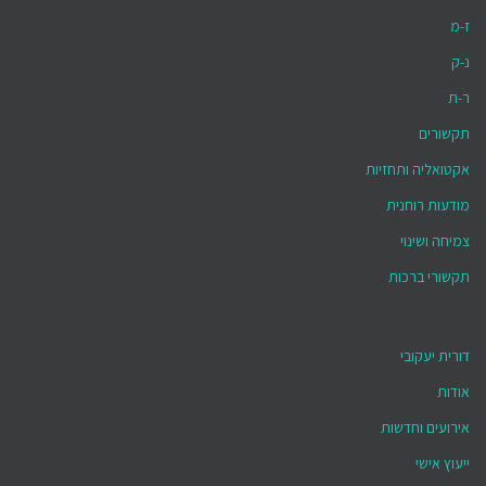
ז-מ
נ-ק
ר-ת
תקשורים
אקטואליה ותחזיות
מודעות רוחנית
צמיחה ושינוי
תקשורי ברכות
דורית יעקובי
אודות
אירועים וחדשות
ייעוץ אישי