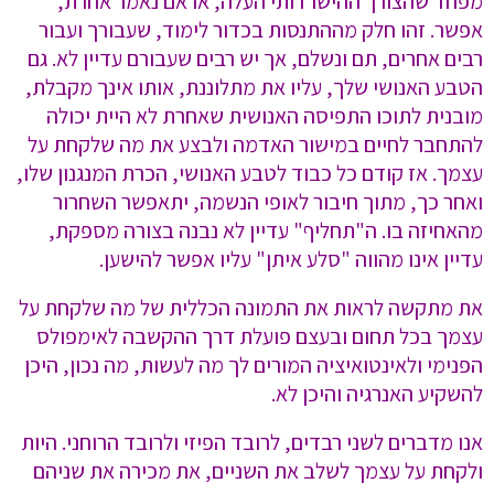
מפחד שהצורך ההישרדותי העלה, או אם נאמר אחרת,
אפשר. זהו חלק מההתנסות בכדור לימוד, שעבורך ועבור
רבים אחרים, תם ונשלם, אך יש רבים שעבורם עדיין לא. גם
הטבע האנושי שלך, עליו את מתלוננת, אותו אינך מקבלת,
מובנית לתוכו התפיסה האנושית שאחרת לא היית יכולה
להתחבר לחיים במישור האדמה ולבצע את מה שלקחת על
עצמך. אז קודם כל כבוד לטבע האנושי, הכרת המנגנון שלו,
ואחר כך, מתוך חיבור לאופי הנשמה, יתאפשר השחרור
מהאחיזה בו. ה"תחליף" עדיין לא נבנה בצורה מספקת,
עדיין אינו מהווה "סלע איתן" עליו אפשר להישען.
את מתקשה לראות את התמונה הכללית של מה שלקחת על
עצמך בכל תחום ובעצם פועלת דרך ההקשבה לאימפולס
הפנימי ולאינטואיציה המורים לך מה לעשות, מה נכון, היכן
להשקיע האנרגיה והיכן לא.
אנו מדברים לשני רבדים, לרובד הפיזי ולרובד הרוחני. היות
ולקחת על עצמך לשלב את השניים, את מכירה את שניהם