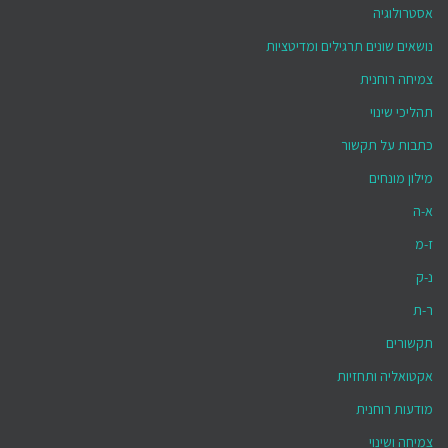
אסטרולוגיה
נושאים שונים תרגילים ומדיטציות
צמיחה רוחנית
תהליכי שינוי
כתבות על תקשור
מילון מונחים
א-ה
ז-מ
נ-ק
ר-ת
תקשורים
אקטואליה ותחזיות
מודעות רוחנית
צמיחה ושינוי