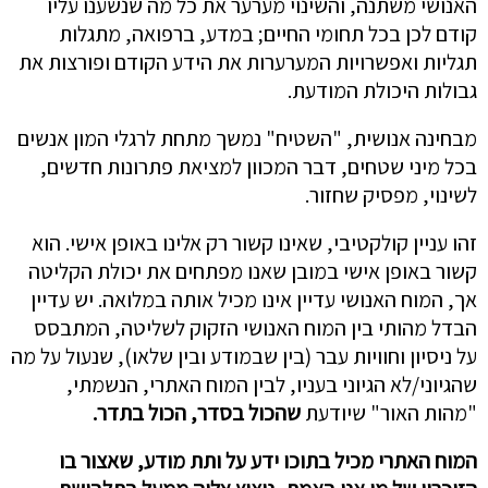
האנושי משתנה, והשינוי מערער את כל מה שנשענו עליו
קודם לכן בכל תחומי החיים; במדע, ברפואה, מתגלות
תגליות ואפשרויות המערערות את הידע הקודם ופורצות את
גבולות היכולת המודעת.
מבחינה אנושית, "השטיח" נמשך מתחת לרגלי המון אנשים
בכל מיני שטחים, דבר המכוון למציאת פתרונות חדשים,
לשינוי, מפסיק שחזור.
זהו עניין קולקטיבי, שאינו קשור רק אלינו באופן אישי. הוא
קשור באופן אישי במובן שאנו מפתחים את יכולת הקליטה
אך, המוח האנושי עדיין אינו מכיל אותה במלואה. יש עדיין
הבדל מהותי בין המוח האנושי הזקוק לשליטה, המתבסס
על ניסיון וחוויות עבר (בין שבמודע ובין שלאו), שנעול על מה
שהגיוני/לא הגיוני בעניו, לבין המוח האתרי, הנשמתי,
"מהות האור" שיודעת
שהכול בסדר, הכול בתדר.
המוח האתרי מכיל בתוכו ידע על ותת מודע, שאצור בו