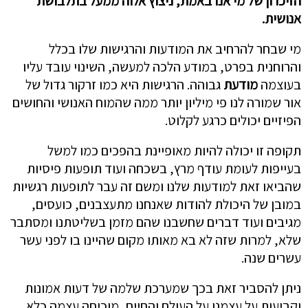
הזיכרון של מי אנו באמת, ניצוץ אלוה ממעל בתלבושת
אנושית.
מי שבחר להרחיב את המודעות והרגישות שלו בכלל
והרוחנית בפרט, במודע הלכה למעשה, השינוי עובד עליו
בעוצמה
מודעת
גבוהה. הרגישות היא כמו זרקור גדול של
אור שמורה לנו פי מיליון יותר ממה שהמוח האנושי והחושים
הפיזיים יכולים כרגע לקלוט.
תקופה זו יכולה להיות מאופיינת בהפכים כמו למשל
בעייפות לעומת עודף מרץ, בשכחה ועוד תופעות פיסיות
שהביאו זאת למודעות שלנו ומשם זה עבר לתופעות רגשיות
במובן של היכולת להודות שאנחנו מתעצבנים, כועסים,
מגיבים ועוד דברים שחשבנו שהם מזמן בשליטתנו ומסתבר
שלא, למרות שזה לא בא מאותו מקום שהיינו בו לפני עשר
עשרים שנה.
ניתן להסביר זאת בכך שמערכת שלמה של דעות אמונות
וקביעות על עצמנו על העולם והחיים, מוכיחה עצמה כלא