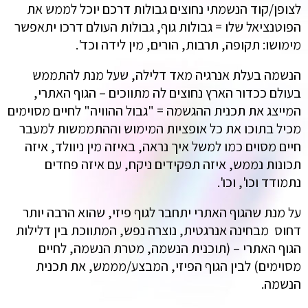
לצופן/קוד הנשמתי נחוצים גבולות דרכם יוכל לממש את
הפוטנציאל שלו = גבולות גוף, גבולות העולם דרכו יתאפשר
מימושו: תקופה, תרבות, הורים, מין לידה וכד'.
הנשמה בעלת אנרגיה מאד דלילה, שעל מנת להתממש
בעולם ככדור הארץ נחוצים לה מתווכים – הגוף האתרי,
המייצג את תכנית ההגשמה = "גבול ההוויה" לחיים מסוימים
מכיל בתוכו את כל אופציות המימוש וההתממשות למעבר
חיים מסוים כמו למשל איך נראה, באיזה מין ניוולד, איזה
תכונות נממש, איזה תפקידים ניקח, עם איזה פחדים
נתמודד וכו', וכו'.
על מנת שהגוף האתרי יתחבר לגוף פיזי, שהוא הרבה יותר
דחוס מבחינה אנרגטית, נוצרה נפש, המתווכת בין דלילות
הגוף האתרי – (תוכנית הנשמה, מטרת הנשמה, לחיים
מסוימים) לבין הגוף הפיזי, המבצע/מממש, את תכנית
הנשמה.