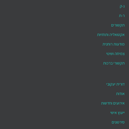
נ-ק
ר-ת
תקשורים
אקטואליה ותחזיות
מודעות רוחנית
צמיחה ושינוי
תקשורי ברכות
דורית יעקובי
אודות
אירועים וחדשות
ייעוץ אישי
סירטונים