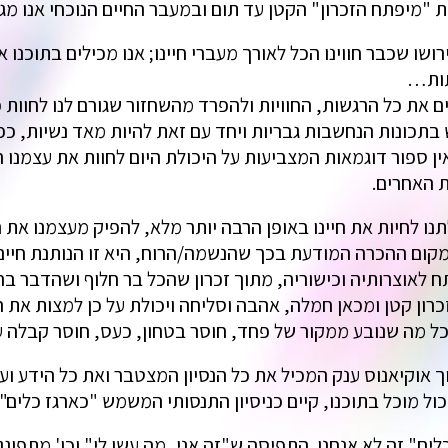
 "מיפתח הזכרון" הקטן עד תום ובמעבר החיים הנוכחי אנו מגדי
שו שכבר חווינו הכל לאורך מעברי חיינו; אנו מכילים בתוכנו 
יתות…
 את כל הרגשות, החוויות ולהפרד מהשחזור שגורם לנו לחוות כ
בתכונות הנחשבות גבריות ויחד עם זאת להיות מאד נשיות, כפי
אין ספור דוגמאות המצביעות על היכולת היום לחוות את עצמנו
ת האחרים.
ו לחיות את חיינו באופן הרבה יותר מלא, להפיק מעצמנו את ה
 ממקום ההכרה המודעת בכך שהנשמה/הרוח, היא זו הנותנת חיי
פתח לאוצרותיה וכישוריה, מתוך זכרון שהכל בר חלוף ושהדבר
כרון קטן ומכאן חמלה, אהבה וסליחה ויכולת על כן למצות את 
כל מה שנובע ממקור של פחד, חוסר בטחון, כעס, חוסר קבלה עצ
 אוקיאנוס ענק המכיל את כל הנסיון המצטבר ואת כל הידע ועל 
ל מוכל בתוכנו, קיים כניסיון התנסותי המשמש "כארגז כלים",
ים" זה לא אנחנו. התפיסה ש"זה אני, מה עשו לי" וכו' מתפוגג