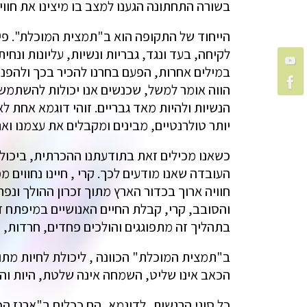
בשורה התחתונה הגענו למצב בו מיצינו את חווית
הייחוד של התקופה הוא ב"תמצית המוכלת". פירו
לקיחה, בעד ונגד, גבריות ונשיות, עליונות ונח
במילים אחרות, הפעם בחרנו להכיר בכך ולהפנים
הווה אומר למשל, שכנשים אנו יכולות להשתמש 
הנשיות ולהיות מאד גבריים. זוהי דוגמא אחת ל
יותר טולרנטיים, מבינים ומקבלים את עצמנו וא
כשאנו מכילים זאת בתודעתנו ההכרתית, ביכולתנ
העובדה שאנו מודעים לכך. קרי , חיינו נחווים
חוויה ארוך בכדור הארץ מתוך זכרון ההולך ונ
והסובב, קרי, קבלת החיים האנושיים במיפתח ז
בתהליך זה מתפוגגים והולכים פחדים, חרדות, 
ב"תמצית המוכלת" הכוונה , ליכולת לחיות מתוך
הכאב אינו שליט, השמחה אינה שלטת, היות והכו
כל סוגי הרגשות, לדוגמא, הם ככלים ב"ארגז הכל