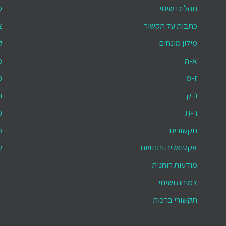
תהליכי שינוי
ס
כתבות על תקשור
צ
מילון מונחים
ק
א-ה
מ
ז-מ
מ
נ-ק
ת
ר-ת
מ
תקשורים
מ
אקטואליה ותחזיות
ש
מודעות רוחנית
צמיחה ושינוי
תקשורי ברכות