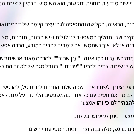
יישום מודעות רוחנית ותקשור, הוא השימוש בדמיון ליצירת המ
ה, הראייה, הקליטה והתפיסה לגבי עצם קיומם של דברים ואפ
קצב שלו. תהליך המאפשר לנו לגלות שיש הבנות, תובנות, מצ
בזה או לא, איך נשתמש, אך לומדים להכיר במודע, הרבה אפשר
מתלבש עלינו כמו איזה ""ענן שחור"". להרבה מאוד אנשים קשה
לו שירות אדיר ולהזיז ""עננים"" בגודל מגה שלולא זה הם לא 
ל הצורך לשנות את השפה שלנו. הםנתנו לנו תרגיל, להרגיש 
ב מה אנו חשים עם כל אחד מהמשפטים הללו. הן על מנת לאפש
הבהיר לנו כי זהו אמצעי
מצעי הניתן למימוש ובקלות.
ם מרגש, מלהיב, היוצר חיוניות המסייעת להשיגו.