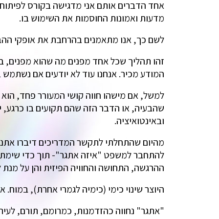
אחד הדברים אותם אני מדגישה בקורס לפיתוח ו
מדעות ואמונות החוסמות את השימוש בו.
לשם כך, אנו מתאמנים בהרחבת את אופקי ההבנ
זהו תהליך שכל אחד מפנים מה שהוא מפנים, ב
המודע מכיר. אנחנו עוד לא יודעים אם נשתמש 
למשל, אם מישהו חווה קושי המעורר פחד, הוא 
שהבעיה, או הדבר הזה שהם תקועים בו כרגע, יש 
ובאינטואיציה.
מהיום שהתחלתי לתקשר המדריכים דיברו אתנו ע
להתחבר למשפט "איזה אתגר"- תוך כדי שימת ל
ההרגשה, התחושה והחוויה הפיזית והן על מנת ל
היוצר שינוי כימי (כימיה לגמרי אחרת), במוח. א
"אתגר" נחווה כהזדמנות, כמרומם, תורם, לעיתי