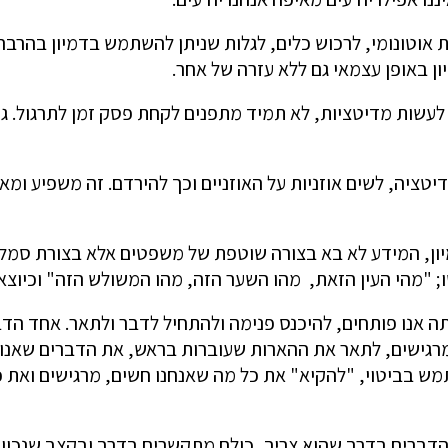
 אוטונומי, לרכוש כלים, לגלות שניתן להשתמש בדמיון בהרב
ון באופן עצמאי גם ללא עזרה של אחר.
 לעשות מדיטציות, לא תמיד מתפנים לקחת פסק זמן לתרגול. ג
יטציה, לשים אוזניות על האוזניים וכך להירדם. זה משפיע ומא
ון, המידע לא בא בצורה שוטפת של משפטים אלא בצורת סמלי
ו; "מהי העין הזאת, מהו השער הזה, מהו המשולש הזה" וכיוצא
 אנו פותחים, להיכנס פנימה ולהתחיל לדבר ולתאר. אחד הדב
רגישים, לתאר את ההארות שעוברות בראש, את הדברים שאנו נזכ
שתמש בביטוי, "להקיא" את כל מה שאנחנו חשים, מרגישים ואת
דברים בדרך שהוא צריך, כולם מתקשרים בדרך ובקצב שנכון ל