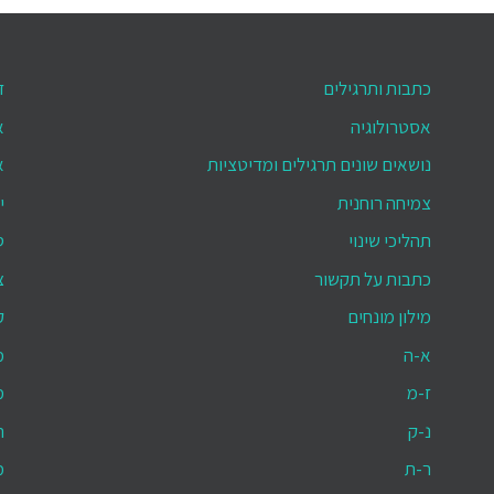
כתבות ותרגילים
ד
אסטרולוגיה
א
נושאים שונים תרגילים ומדיטציות
א
צמיחה רוחנית
י
תהליכי שינוי
ס
כתבות על תקשור
צ
מילון מונחים
ק
א-ה
מ
ז-מ
מ
נ-ק
ת
ר-ת
מ