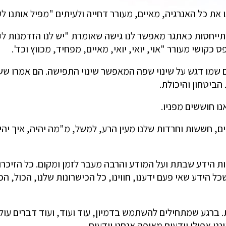
ת כל האנרגיה, מאיים, מעורר דחייה ולעיתים "מפיל אותנו לק
s / מצב תודעתי, שבהתייחסות כאתגר מאפשר לנו גישה שאומרת "יש לנו הזד
ושי מעורר "אוי, יואי, יואי, מאיים, מפחיד, מכווץ וכד'.
שמו דגש על שינוי שפה המאפשר שינוי התפישה. הם אמרו ששינ
ביטחון והיכולת.
ו חוששים מפניו.
ים, חששות וחרדות שלנו מעין הרע, למשל, מ"מה יהיה, איך יהי
ת הידע שבתת ועל המודע והרבה מעבר לזמן ומקום. כל הזיכרונו
כל הידע שאי פעם ידענו, חווינו, כל הכישרונות שלנו, הכול, ה
ברגע שמתחילים להשתמש בדמיון, עוד ועוד, ועוד דברים עולי
נו אפילו יודעים מאיפה אנחנו יודעים.