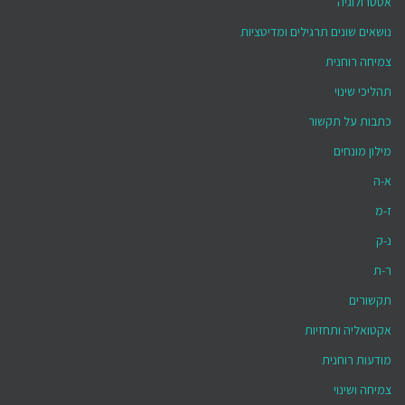
אסטרולוגיה
נושאים שונים תרגילים ומדיטציות
צמיחה רוחנית
תהליכי שינוי
כתבות על תקשור
מילון מונחים
א-ה
ז-מ
נ-ק
ר-ת
תקשורים
אקטואליה ותחזיות
מודעות רוחנית
צמיחה ושינוי