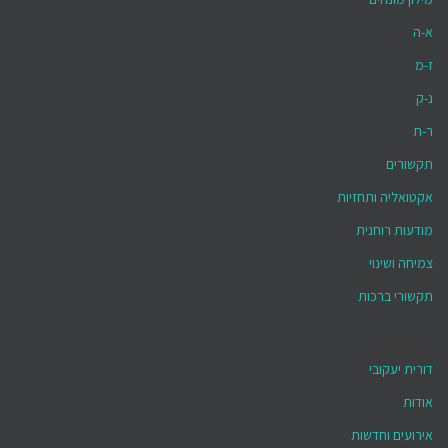
א-ה
ז-מ
נ-ק
ר-ת
תקשורים
אקטואליה ותחזיות
מודעות רוחנית
צמיחה ושינוי
תקשורי ברכות
דורית יעקובי
אודות
אירועים וחדשות