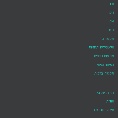
א-ה
ז-מ
נ-ק
ר-ת
תקשורים
אקטואליה ותחזיות
מודעות רוחנית
צמיחה ושינוי
תקשורי ברכות
דורית יעקובי
אודות
אירועים וחדשות