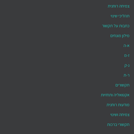
צמיחה רוחנית
תהליכי שינוי
כתבות על תקשור
מילון מונחים
א-ה
ז-מ
נ-ק
ר-ת
תקשורים
אקטואליה ותחזיות
מודעות רוחנית
צמיחה ושינוי
תקשורי ברכות