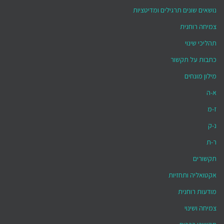
נושאים שונים תרגילים ומדיטציות
צמיחה רוחנית
תהליכי שינוי
כתבות על תקשור
מילון מונחים
א-ה
ז-מ
נ-ק
ר-ת
תקשורים
אקטואליה ותחזיות
מודעות רוחנית
צמיחה ושינוי