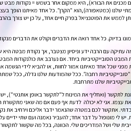
ם מכנים את הבורא), היא ממקום אחר בשמש = נקודות מבט ש
מתי שלנו (כמטאפורה),הוא "הקרן". כל אחד מאיתנו הופך בע
יתן לממש את הפוטנציאל בפרק חיים אחד, על כן יש צורך בהרבה
כמונו בדיוק. כל אחד רואה את הדברים וקולט את הדברים מנקוד
ה עתיקה עם הרבה ידע וניסיון מצטבר, אך נקודת מבטה היא ש
דות המבט הסובייקטיביות ביחד. אם נערבב את כולנקודות המבט
 מפני שכל אחד מאיתנו אמור לחוות, או להביא לידי הגשמה את
ובייקטיביות רחבה". ככל שהמודעות שלנו גדלה, ככל שמתחבר
בייקטיביות שלנו מתרחבת.
ת לתקשר (ואחליף את המינוח ל"לתקשר באופן אותנטי"), יש 
את עצמו. אני לא יכולה לדעת אף פעם אם מה שאני מתקשרת הוא
ובדתי. אתקשר לכם במטרה שהנאמר ידבר אליכם וירחיב את נק
אמת. יש לי מונופול על דבר אחד; להעביר נאמנה ועם שתי ידיי
בית שלי ושל המדריכים שלי. הכוונה, בכל מה שקשור לתקשור