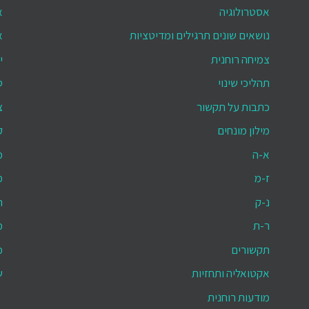
אסטרולוגיה
א
נושאים שונים תרגילים ומדיטציות
א
צמיחה רוחנית
י
תהליכי שינוי
ס
כתבות על תקשור
צ
מילון מונחים
ק
א-ה
מ
ז-מ
מ
נ-ק
ת
ר-ת
מ
תקשורים
מ
אקטואליה ותחזיות
ש
מודעות רוחנית