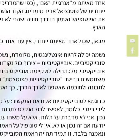
אחד מאיתנו מ"אנרגיית האם", (כפי שהמדריכי
ייחודית של פוטנציאל אדיר מימדים. הקוד הנש
את הפוטנציאל הטמון בו דרך חוויה. שהרי לא נ
הארץ.
מכאן, שכול אחד מאיתנו ייחודי, אין עוד אחד 
נשמה יכולה להיות אינטליגנטית, מלומדת, נשמ
סובייקטיביים. אובייקטיביות = צירוף כול נקו
אובייקטיבי. מלכתחילה לא קיימת אובייקטיביות
משתמשים בביטוי "סובייקטיביות מצומצמת" ו"ס
לתבונה ולחוכמה שאספנו לאורך הדרך, כך הסו
כדוגמא לסובייקטיביות אקח את התקשור: על מנ
לידי ביטוי. כלומר, לאפשר לכול הנקלט לתרגם 
נכון. אני לא מדברת על תלות, אלא על משהו ע
יודעת אם זה נכון או לא. אין לי מונופול על ה
ונאמנה בלבד. זו תמיד תהייה האמת הסובייקטי