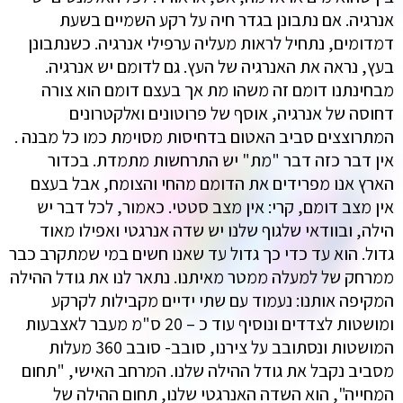
אנרגיה. אם נתבונן בגדר חיה על רקע השמיים בשעת
דמדומים, נתחיל לראות מעליה ערפילי אנרגיה. כשנתבונן
בעץ, נראה את האנרגיה של העץ. גם לדומם יש אנרגיה.
מבחינתנו דומם זה משהו מת אך בעצם דומם הוא צורה
דחוסה של אנרגיה, אוסף של פרוטונים ואלקטרונים
המתרוצצים סביב האטום בדחיסות מסוימת כמו כל מבנה .
אין דבר כזה דבר "מת" יש התרחשות מתמדת. בכדור
הארץ אנו מפרידים את הדומם מהחי והצומח, אבל בעצם
אין מצב דומם, קרי: אין מצב סטטי. כאמור, לכל דבר יש
הילה, ובוודאי שלגוף שלנו יש שדה אנרגטי ואפילו מאוד
גדול. הוא עד כדי כך גדול עד שאנו חשים במי שמתקרב כבר
ממרחק של למעלה ממטר מאיתנו. נתאר לנו את גודל ההילה
המקיפה אותנו: נעמוד עם שתי ידיים מקבילות לקרקע
ומושטות לצדדים ונוסיף עוד כ – 20 ס"מ מעבר לאצבעות
המושטות ונסתובב על צירנו, סובב- סובב 360 מעלות
מסביב נקבל את גודל ההילה שלנו. המרחב האישי, "תחום
המחייה", הוא השדה האנרגטי שלנו, תחום ההילה של