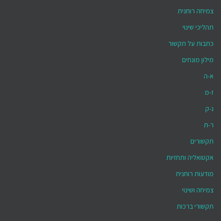
צמיחה רוחנית
תהליכי שינוי
כתבות על תקשור
מילון מונחים
א-ה
ז-מ
נ-ק
ר-ת
תקשורים
אקטואליה ותחזיות
מודעות רוחנית
צמיחה ושינוי
תקשורי ברכות