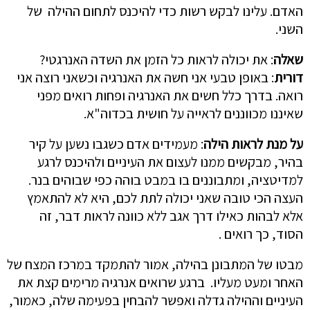
האדם. עלינו לבקש רשות כדי להיכנס לתחום ההילה של
השני.
שאלה
: את יכולה לראות כל הזמן את השדה האנרגטי?
דורית
: באופן טבעי אני חשה את האנרגיה וכשאני רוצה אני
רואה. בדרך כלל חשים את האנרגיה ופחות רואים מפני
שאיננו מכווננים לראייה על חושית בכדוה"א.
על מנת לראות הילה
: מעמידים אדם כשגבו נשען על קיר
בהיר, מבקשים ממנו לעצום את העיניים ולהיכנס לרגע
למדיטציה, ומתבוננים בו במבט בוהה כפי שבוהים בנר.
העצה הכי טובה שאני יכולה לתת לכם, היא לא להתאמץ
אלא לבהות כאילו דרך אגב ללא כוונה לראות דבר, זה
הסוד, כך רואים .
מבטו של המתבונן בהילה, אמור להתמקד במרכז המצח של
האחר ומעט מעליו. ברגע שרואים אנרגיה מרימים קצת את
העיניים וההילה גדלה ואפשר להבחין בפעימה שלה, כאמור,