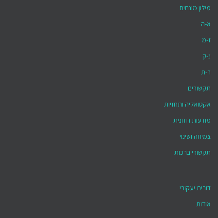
מילון מונחים
א-ה
ז-מ
נ-ק
ר-ת
תקשורים
אקטואליה ותחזיות
מודעות רוחנית
צמיחה ושינוי
תקשורי ברכות
דורית יעקובי
אודות