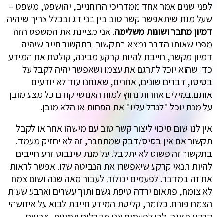
לפני שנים אמר אחד ממדריכי הרוחניים, יהושפט, משפט –
שעל מנת שיתאפשר קשר טוב בין בני זוג ובכלל צריך שיהיה
דמיון מחבר ושונות משלימה
. אני מציינת את המשפט הזה
מפני שאותו הדבר נמצא בתקשור. בתקשור חייב שיהיה
דמיון מקשר, חייבת להיות קרקע מבינה, קולטת את המידע
כדי שהוא יוכל לתרגם את עצמו ושאפשר יהיה לקבל על
בסיסו, דברים שונים, אחרים, שאנחנו עוד לא יודעים
אותם.במילים אחרות נחוץ למוח האנושי קודם כל מצע מובן
על מנת יוכל "לגדל עליו" את הפחות או הלא מובן.
אין לנו שום סיכוי ליצור קשר טוב עם מישהו אחר או לקבל
תקשור אם אין בסיס/דבק שמתחבר, זה לא יחזיק מעמד.
בתקשור זה פשוט לא יתקבל. על מנת שינבוט זרע חייבים
להיות תנאי קרקע שיאפשרו את הנביטה שלו. אפשר לראות
את זה במדבר. לפעמים יכולות לעבור מאה שנה ושום צמח
לא צומח, פתאום ירדה טיפת גשם ותוך עשרים וארבע שעות
הצמח פורח. כלומר, קליטת המידע חייבת לבוא על איזושהי
קרקע מזינה. לכן לפעמים אנו מקבלים תמונות, צבעים,