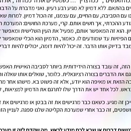
ככה האנשים", "ככה צריך"… כשמסירים את ה"ככה זה", את הה
ם בהתאם. ללא דמיון לא מגיע רבע רעיון. ואני מדברת על הדבר
 עם הסביבה, עם החיים, עם עצמנו, זה הכול דמיון. למרות ש
 במודע ההכרתי, אך חשים אותם. קרי, מערכת החושים: המערכ
ון. הוא זה המאפשר אותם, מפעיל את העין השלישית ומאפשר ל
ם הפיזיות עד שמודעים לו. כאמור, הדמיון הוא הכלי שמאפשר ל
ד בדיוק אותו הדבר. זה יכול להיות דומה, יכולים להיות דבר
ה, זה עובד בצורה הידידותית ביותר לסביבה האישית האפשר
רגם את הדברים בצורה רציונאלית. כלומר, שואלים אותו שאלה ו
ה הזאת או מאיפה הוא יודע, אלא זה פשוט בא. מישהו אחר מר
בראש. לכל אחד יש את הדרך שלו לתרגם את הדמיון למציאות, 
ן זה מגיע. כשאנו כבר מרגישים את זה בבטן או מרגישים את ז
פטים, זה כבר אחרי שמערכת הקליטה שלנו ספגה. לעניין הזה 
שים דברים או שבא לכם מידע לראש, מה שקדם לזה זו מערכת