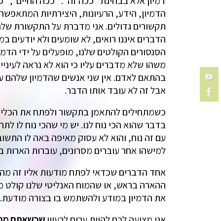
דמיון אלא בבחינת "ככה זה": "ככה החיים", "
הדמיון, הידע, הרעיונות, היצירתיות המתאפשרי
תקשורים גדולים. אני מדברת על התקשורת שלנו
הדברים איננו רואים, לא שומעים ולא יודעים
הסנסורים הקולטים שלנו, מופעלים על ידי הדמי
משהו שלא מדברים עליו כי הוא לא נראה לעיניי
בהתאם לאדם. אין שני אנשים שהדמיון שלהם עוב
אבל זה לא עובד אותו הדבר.
כשמתחילים להתאמן בתקשור ולפתח את הכלי הז
בדבר שהוא הכי נוח לנו. יש מי שהכי נוח לו לת
עם זה נוח, והוא לא עסוק מאיפה באה לו התשוב
למישהו אחר עוברים מסרונים, עוברות הארות 
אחד הדברים שכדאי לפתח מודעות אליו זה מהיכ
ההארה בראש, או שהמוח האנליטי שלנו קולט מש
את הדמיון במודע ולהשתמש בו בצורה מודעת.
אני מציעה לכם להיות ערים לרעיון
שכשאתם מרגי