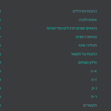
כתבות ותרגילים
ד
אסטרולוגיה
א
נושאים שונים תרגילים ומדיטציות
א
צמיחה רוחנית
י
תהליכי שינוי
ס
כתבות על תקשור
צ
מילון מונחים
ק
א-ה
מ
ז-מ
מ
נ-ק
ת
ר-ת
מ
תקשורים
מ