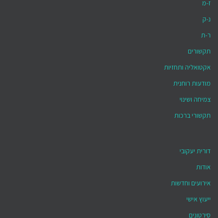
ז-מ
נ-ק
ר-ת
תקשורים
אקטואליה ותחזיות
מודעות רוחנית
צמיחה ושינוי
תקשורי ברכות
דורית יעקובי
אודות
אירועים וחדשות
ייעוץ אישי
סירטונים