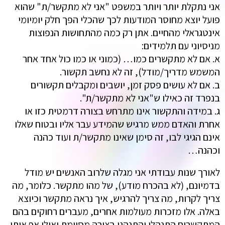
אני נתקלת יותר ויותר במשפט "אני לא מתקשר/ת" שהוא
פועל יוצא מחוסר המודעות לכך שהכלי הפך חלק יומיומי
אינטגראלי מהחיים. אתן רק כמה מהתחושות הנפוצות
מניסיוני עם תלמידים:
א. אם לא מתקשרים כמו… (כמוני או כמו כול אחד אחר
המשמש מדריך/מודל), זה לא נחשב תקשור.
ב. אם לא עושים פסק זמן, יושבים ומקבלים תקשורים
בנפרד זה כאילו ש"אני לא מתקשר/ת".
ג. במידה והתקשור אינו מתרחש בצורה דרמטית כזו או
אחרת והאדם ממש מרגיש שהמידע עבר אליו ובטוח שאלו
אינם הגיגי לבו, זה סימן שאינו מתקשר/ת ועוד כהנה
וכהנה…
לאורך שנות עבודתי אני מגלה שלרוב האנשים יש מודל
בדמיונם, (לא בהכרח מודע), של מהו מתקשר. כלומר, מה
צריך לקרות, מה צריך להרגיש, איך נראה מתקשר וכיוצא
באלה. אלו מזכרות מעולמות אחרים, מעברים רחוקים בהם
המתקשרים התנהלו והתנהגו בצורה מסוימת ואולי אף אותו