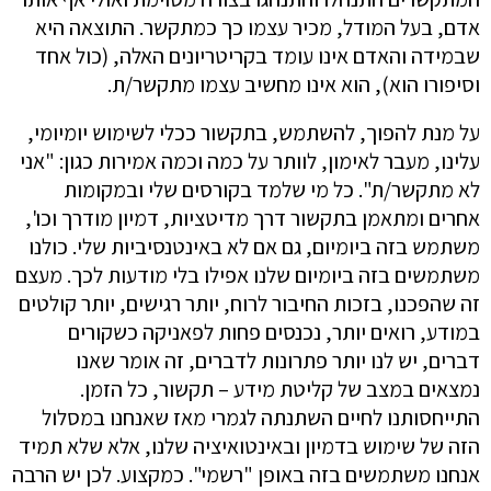
אדם, בעל המודל, מכיר עצמו כך כמתקשר. התוצאה היא
שבמידה והאדם אינו עומד בקריטריונים האלה, (כול אחד
וסיפורו הוא), הוא אינו מחשיב עצמו מתקשר/ת.
על מנת להפוך, להשתמש, בתקשור ככלי לשימוש יומיומי,
עלינו, מעבר לאימון, לוותר על כמה וכמה אמירות כגון: "אני
לא מתקשר/ת". כל מי שלמד בקורסים שלי ובמקומות
אחרים ומתאמן בתקשור דרך מדיטציות, דמיון מודרך וכו',
משתמש בזה ביומיום, גם אם לא באינטנסיביות שלי. כולנו
משתמשים בזה ביומיום שלנו אפילו בלי מודעות לכך. מעצם
זה שהפכנו, בזכות החיבור לרוח, יותר רגישים, יותר קולטים
במודע, רואים יותר, נכנסים פחות לפאניקה כשקורים
דברים, יש לנו יותר פתרונות לדברים, זה אומר שאנו
נמצאים במצב של קליטת מידע – תקשור, כל הזמן.
התייחסותנו לחיים השתנתה לגמרי מאז שאנחנו במסלול
הזה של שימוש בדמיון ובאינטואיציה שלנו, אלא שלא תמיד
אנחנו משתמשים בזה באופן "רשמי". כמקצוע. לכן יש הרבה