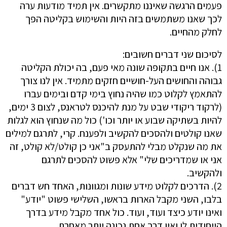
פעמים הרגשה שאיננו מתקשרים. אין תמיד מודעות ערה
לכך שאנו משתמשים בזה היות והשימוש בקליטה הפך
לחלק מהחיים.
לסיכום שני דברים חשובים:
1). אנו חיים בתקופה שונה מאי פעם, בה יכולת הקליטה
גבוהה והחושים העל-חושיים חזקים מתמיד. אין לנו צורך
להתאמץ לקלוט כמו שהיה נחוץ בימי קדם ובימים עברו
(לרקוד ריקודי שבט על מנת להיכנס לטראנס, לצום 3 ימים,
להיות בשתיקה שבוע או יותר וכו') כול מה שנחוץ הוא לגלות
שאנו קולטים ולהסכים להקשיב ולפענח. קרי, לתרגם למילים
את מה שנקלט מבלי להתעסק ב"אני כן קולט/לא קולט, זה
אני או שמדריכים שלי" אלא פשוט להסכים לתרגם
ולהקשיב.
2). הדרכים לקלוט מידע שונות ומגוונות, האחד חש דברים
בלבו, השני מקבל הארות בראשו, השלישי פשוט "יודע"
ואינו יודע כיצד ועוד, ועוד. כול אחד מקבל מידע בדרך
הייחודית לו ואין דרך אחת נכונה יותר מאחרת.