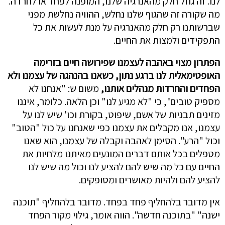
לנו. זה גוזל חלק מהאנרגיה שלנו, המופנה לפחד או לחרדה.
מה שקורה זה שהגוף שלנו נחלש, ההוויה נחלשת מפני
שברשותנו רק חלק מהאנרגיה על מנת לעשות את כל
התפקידים ולמצות את החיים.
הפתרון מצוי באהבה לעצמנו שפירושה חיים בזרימה
האופטימאלית לנו ברגע נתון, כשאנו בהנהגה של עצמנו ולא
הפחדים והחרדות מנהלים אותנו,
משום ש: "אנחנו לא
מספיק טובים", כי "לא מגיע לנו" וכן הלאה. כלומר, איננו
מזינים תבניות של אשם, שיפוט, בקורת וכו' שיש לנו על
עצמנו, אנו מקבלים את עצמנו כפי שאנחנו על כול "הטוב"
וכול "הרע". הסימן לאהבה וקבלה של עצמנו, הוא שאנו
מטפלים בכל אותם דברים המונעים מאיתנו מלחיות את
החיים עם כל מה שיש להם להציע לנו וכול מה שיש לנו
להציע להם ולהיות מאושרים ומסופקים.
אין מדובר בלהחליף פחד בפחד. מדובר בלהחליף "תוכנה
ישנה" "בתוכנה חדשה". הווה אומר, גילוי מקור הפחד