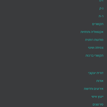
ז-מ
נ-ק
ר-ת
תקשורים
אקטואליה ותחזיות
מודעות רוחנית
צמיחה ושינוי
תקשורי ברכות
דורית יעקובי
אודות
אירועים וחדשות
ייעוץ אישי
סירטונים