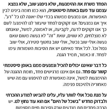
הפחד משרת את ההימנעות, שלא ניפגע שוב, שלא נמצא
עצמנו עוד פעם באותה סיטואציה
, הוא כמו חומה בינינו לבין
האפשרות. אנו נמנעים ממשהו בכדי שלו יאונה לנו כל "רע".
איך אנו נמנעים? אנו זקוקים לפחד שיעזור לנו להימנע! לשם
כך אנו זקוקים לדעה, לקביעה, או לאמונה, למשל, שאנחנו
לא מוצלחים, לא שווים, שאת "זה" לא נעשה משום שאם
נעשה אולי שוב נכשל, אולי שוב נחטוף סטירה, אולי שוב
נפול וכו'. לכל אחד מאיתנו יש את הסיבות השמורות עימו
לפחד. זו כאמור, תמיד הגנה.
כל דבר שאיננו יכולים להכיל ונמנעים ממנו באופן סיסטמתי
קשור עם פחד.
גם אם איננו מרגישים פחד, חומת ההגנה של
ההימנעות למשל, אינה מאפשרת לנו להיפגש עם מה שיש
מאחוריה ולהיכנס פנימה.
על מנת נוכל אולי לוותר עליו, עלינו להביאו למודע ההכרתי
ולבדוק מחדש "בשכל של היום" אם הוא עוד נחוץ לנו.
יש
הרבה פחדים תת מודעים שרק נסיבות חיים מסוימות