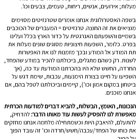
מעלות; אירועים, אנשים, ריחות, טעמים, צבעים וכו'.
בשפה האסטרולוגית אנחנו אומרים שטרנזיטים מסוימים
מוציאים את זה החוצה. טרנזיטים = המעברים של הכוכבים
בשמיים והשפעתם האנרגטית על כדור הארץ בכלל ועלינו
בפרט. כלומר, השפעות חיצוניות מסוגים שונים מעלות את
תת המודע אל המודע ובכך מזמנות לנו את האפשרות
לשנות. רק כשהם מתגלים, ביכולתנו להכיר במודע שהפחד,
החרדה, החשש שלא היו בהכרתנו המודעת עד כה, (אך
השפיעו על חיינו בצורת הימנעות, עכבות, שימת דגש על
ביטחון במקום אמון וכו'), קיימים וביכולתנו לטפל בהם, אם
אנחנו מוכנים.
הנכונות, האומץ, הבשלות, להביא דברים למודעות הכרתית
מאפשרת לנו להפסיק לעשות עוד מאותו הדבר:
להדחיק,
להתעלם, להיאבק היות וכשמתחילה מלחמה אנחנו מחזקים
את כוחו של הפחד/עכבה/חשש/חרדה וכו' זה עובד הפוך
על הפוך.