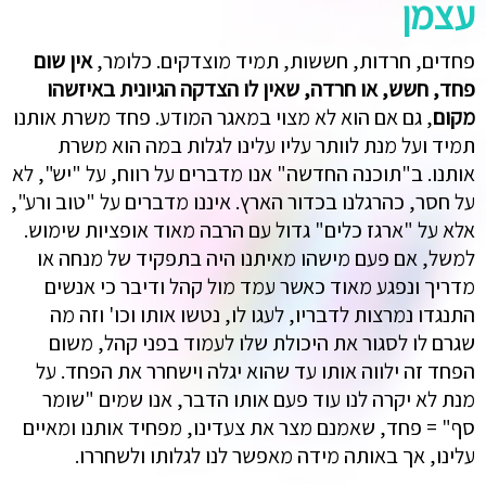
עצמן
פחדים, חרדות, חששות, תמיד מוצדקים. כלומר,
אין שום
פחד, חשש, או חרדה, שאין לו הצדקה הגיונית באיזשהו
מקום
, גם אם הוא לא מצוי במאגר המודע. פחד משרת אותנו
תמיד ועל מנת לוותר עליו עלינו לגלות במה הוא משרת
אותנו. ב"תוכנה החדשה" אנו מדברים על רווח, על "יש", לא
על חסר, כהרגלנו בכדור הארץ. איננו מדברים על "טוב ורע",
אלא על "ארגז כלים" גדול עם הרבה מאוד אופציות שימוש.
למשל, אם פעם מישהו מאיתנו היה בתפקיד של מנחה או
מדריך ונפגע מאוד כאשר עמד מול קהל ודיבר כי אנשים
התנגדו נמרצות לדבריו, לעגו לו, נטשו אותו וכו' וזה מה
שגרם לו לסגור את היכולת שלו לעמוד בפני קהל, משום
הפחד זה ילווה אותו עד שהוא יגלה וישחרר את הפחד. על
מנת לא יקרה לנו עוד פעם אותו הדבר, אנו שמים "שומר
סף" = פחד, שאמנם מצר את צעדינו, מפחיד אותנו ומאיים
עלינו, אך באותה מידה מאפשר לנו לגלותו ולשחררו.