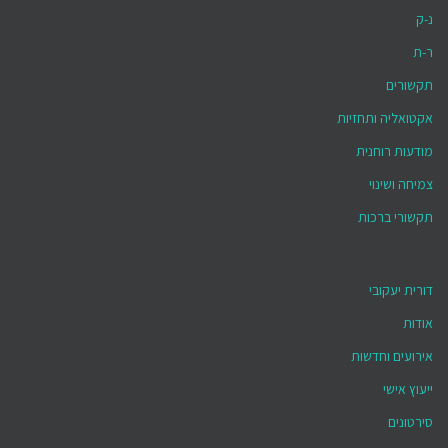
נ-ק
ר-ת
תקשורים
אקטואליה ותחזיות
מודעות רוחנית
צמיחה ושינוי
תקשורי ברכות
דורית יעקובי
אודות
אירועים וחדשות
ייעוץ אישי
סירטונים