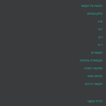
כתבות על תקשור
מילון מונחים
א-ה
ז-מ
נ-ק
ר-ת
תקשורים
אקטואליה ותחזיות
מודעות רוחנית
צמיחה ושינוי
תקשורי ברכות
דורית יעקובי